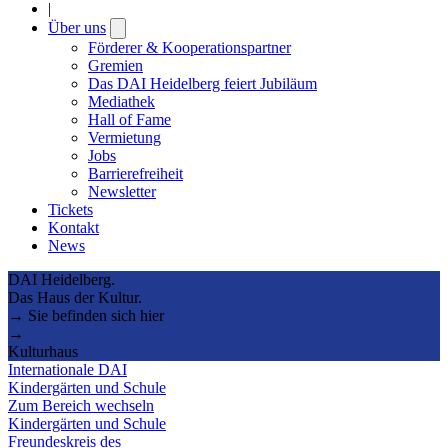
|
Über uns
Open
submenu
Förderer & Kooperationspartner
Gremien
Das DAI Heidelberg feiert Jubiläum
Mediathek
Hall of Fame
Vermietung
Jobs
Barrierefreiheit
Newsletter
Tickets
Kontakt
News
DAI Heidelberg.
Das Haus der Kultur.
→ Sie befinden sich hier
→
Kulturhaus
Internationale DAI
Kindergärten und Schule
Zum Bereich wechseln
Kindergärten und Schule
Freundeskreis des