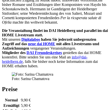
sprachlichen Zugang zu Musik haben. Imbsweiler veröffentlichte
bisher Romane und Erzählungen über Komponisten von Haydn bis
Schostakowitsch. Herrmann ist Gastdirigent der Heidelberger
Sinfoniker; seine Wiederentdeckung des von Salieri, Mozart und
Cornetti komponierten Freudenliedes
Per la ricuperata salute di
Ofelia
machte ihn weltweit bekannt.
Die Veranstaltung findet im DAI Heidelberg und parallel im dai
HOME Livestream statt.
Mit unseren
Digitalabos
haben Sie jederzeit unbegrenzten
Zugriff auf das
neue dai HOME
mit allen Livestreams und
Aufzeichnungen
vergangener Veranstaltungen.
Mitglieder des
DAI Freundeskreises
genießen das dai HOME
kostenfrei. Bitte senden Sie uns eine Mail an
info@dai-
heidelberg.de
, falls Sie bisher noch keine Information zum dai
HOME erhalten haben.
Foto: Sarina Chamatova
Preise
Normal
9,90 €
Ermäßigt
5,90 €