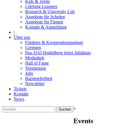
Kids & Teens
Lifelong Learners
Research & University Life
Angebote für Schulen
Angebote für Firmen
Kontakt & Anmeldung
|
Über uns
Förderer & Kooperationspartner
Gremien
Das DAI Heidelberg feiert Jubiläum
Mediathek
Hall of Fame
Vermietung
Jobs
Barrierefreiheit
Newsletter
Tickets
Kontakt
News
Suchen
×
nach:
Events