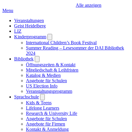
Alle anzeigen
Menu
Veranstaltungen
Geist Heidelberg
LIZ
Kinderprogramm
Open
submenu
International Children’s Book Festival
Summer Reading – Lesesommer der DAI Bibliothek
2024
Bibliothek
Open
submenu
Öffnungszeiten & Kontakt
Mitgliedschaft & Leihfristen
Katalog & Medien
Angebote für Schulen
US Election Info
Veranstaltungsprogramm
Sprachschule
Open
submenu
Kids & Teens
Lifelong Learners
Research & University Life
Angebote für Schulen
Angebote für Firmen
Kontakt & Anmeldung