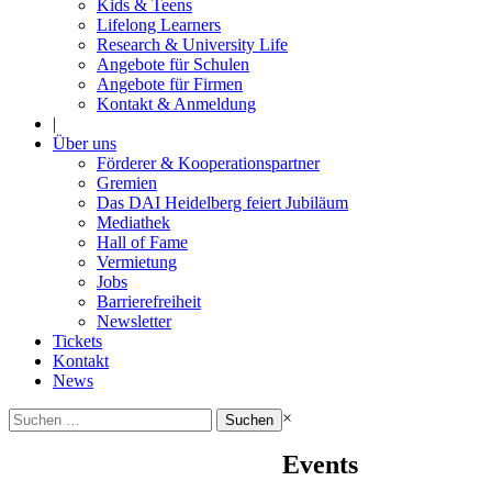
Kids & Teens
Lifelong Learners
Research & University Life
Angebote für Schulen
Angebote für Firmen
Kontakt & Anmeldung
|
Über uns
Förderer & Kooperationspartner
Gremien
Das DAI Heidelberg feiert Jubiläum
Mediathek
Hall of Fame
Vermietung
Jobs
Barrierefreiheit
Newsletter
Tickets
Kontakt
News
Suchen
×
nach:
Events