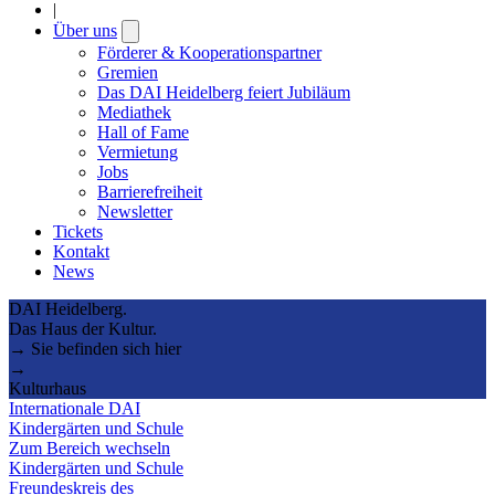
|
Über uns
Open
submenu
Förderer & Kooperationspartner
Gremien
Das DAI Heidelberg feiert Jubiläum
Mediathek
Hall of Fame
Vermietung
Jobs
Barrierefreiheit
Newsletter
Tickets
Kontakt
News
DAI Heidelberg.
Das Haus der Kultur.
→ Sie befinden sich hier
→
Kulturhaus
Internationale DAI
Kindergärten und Schule
Zum Bereich wechseln
Kindergärten und Schule
Freundeskreis des