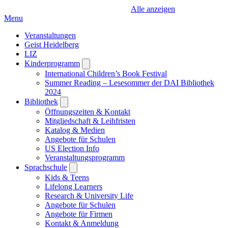
Alle anzeigen
Menu
Veranstaltungen
Geist Heidelberg
LIZ
Kinderprogramm
Open
submenu
International Children’s Book Festival
Summer Reading – Lesesommer der DAI Bibliothek
2024
Bibliothek
Open
submenu
Öffnungszeiten & Kontakt
Mitgliedschaft & Leihfristen
Katalog & Medien
Angebote für Schulen
US Election Info
Veranstaltungsprogramm
Sprachschule
Open
submenu
Kids & Teens
Lifelong Learners
Research & University Life
Angebote für Schulen
Angebote für Firmen
Kontakt & Anmeldung