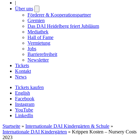
|
Über uns
Open
submenu
Förderer & Kooperationspartner
Gremien
Das DAI Heidelberg feiert Jubiläum
Mediathek
Hall of Fame
Vermietung
Jobs
Barrierefreiheit
Newsletter
Tickets
Kontakt
News
Tickets kaufen
English
Facebook
Instagram
YouTube
LinkedIn
Startseite
»
Internationale DAI Kindergärten & Schule
»
Internationale DAI Kindergärten
»
Krippen Kosten – Nursery Costs
2023