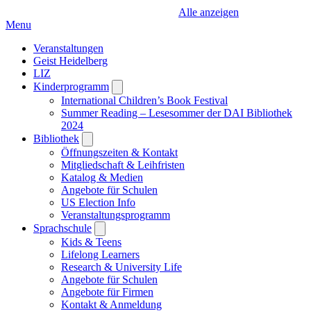
Alle anzeigen
Menu
Veranstaltungen
Geist Heidelberg
LIZ
Kinderprogramm
Open
submenu
International Children’s Book Festival
Summer Reading – Lesesommer der DAI Bibliothek
2024
Bibliothek
Open
submenu
Öffnungszeiten & Kontakt
Mitgliedschaft & Leihfristen
Katalog & Medien
Angebote für Schulen
US Election Info
Veranstaltungsprogramm
Sprachschule
Open
submenu
Kids & Teens
Lifelong Learners
Research & University Life
Angebote für Schulen
Angebote für Firmen
Kontakt & Anmeldung