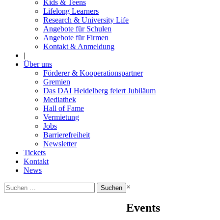
Kids & Teens
Lifelong Learners
Research & University Life
Angebote für Schulen
Angebote für Firmen
Kontakt & Anmeldung
|
Über uns
Förderer & Kooperationspartner
Gremien
Das DAI Heidelberg feiert Jubiläum
Mediathek
Hall of Fame
Vermietung
Jobs
Barrierefreiheit
Newsletter
Tickets
Kontakt
News
Suchen
×
nach:
Events