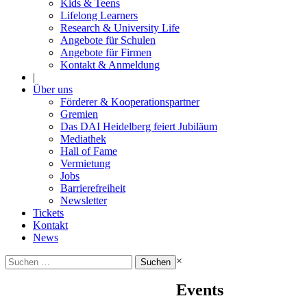
Kids & Teens
Lifelong Learners
Research & University Life
Angebote für Schulen
Angebote für Firmen
Kontakt & Anmeldung
|
Über uns
Förderer & Kooperationspartner
Gremien
Das DAI Heidelberg feiert Jubiläum
Mediathek
Hall of Fame
Vermietung
Jobs
Barrierefreiheit
Newsletter
Tickets
Kontakt
News
Suchen
×
nach:
Events