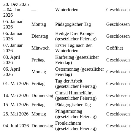
20. Dez 2025
– 04. Jan
—
Winterferien
Geschlossen
2026
05. Januar
Montag
Pädagogischer Tag
Geschlossen
2026
06. Januar
Heilige Drei Könige
Dienstag
Geschlossen
2026
(gesetzlicher Feiertag)
07. Januar
Erster Tag nach den
Mittwoch
Geöffnet
2026
Winterferien
03. April
Karfreitag (gesetzlicher
Freitag
Geschlossen
2026
Feiertag)
06. April
Ostermontag (gesetzlicher
Montag
Geschlossen
2026
Feiertag)
Tag der Arbeit
01. Mai 2026
Freitag
Geschlossen
(gesetzlicher Feiertag)
Christi Himmelfahrt
14. Mai 2026
Donnerstag
Geschlossen
(gesetzlicher Feiertag)
15. Mai 2026
Freitag
Pädagogischer Tag
Geschlossen
Pfingstmontag
25. Mai 2026
Montag
Geschlossen
(gesetzlicher Feiertag)
Fronleichnam
04. Juni 2026
Donnerstag
Geschlossen
(gesetzlicher Feiertag)