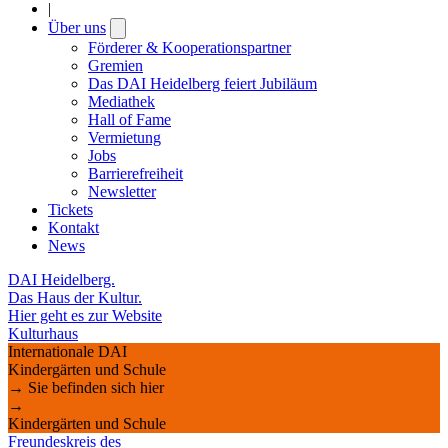
|
Über uns
Open
submenu
Förderer & Kooperationspartner
Gremien
Das DAI Heidelberg feiert Jubiläum
Mediathek
Hall of Fame
Vermietung
Jobs
Barrierefreiheit
Newsletter
Tickets
Kontakt
News
DAI Heidelberg.
Das Haus der Kultur.
Hier geht es zur Website
Kulturhaus
Internationale DAI
Kindergärten und Schule
→ Sie befinden sich hier
→
Kindergärten und Schule
Freundeskreis des