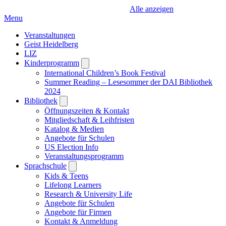
Alle anzeigen
Menu
Veranstaltungen
Geist Heidelberg
LIZ
Kinderprogramm
Open
submenu
International Children’s Book Festival
Summer Reading – Lesesommer der DAI Bibliothek
2024
Bibliothek
Open
submenu
Öffnungszeiten & Kontakt
Mitgliedschaft & Leihfristen
Katalog & Medien
Angebote für Schulen
US Election Info
Veranstaltungsprogramm
Sprachschule
Open
submenu
Kids & Teens
Lifelong Learners
Research & University Life
Angebote für Schulen
Angebote für Firmen
Kontakt & Anmeldung