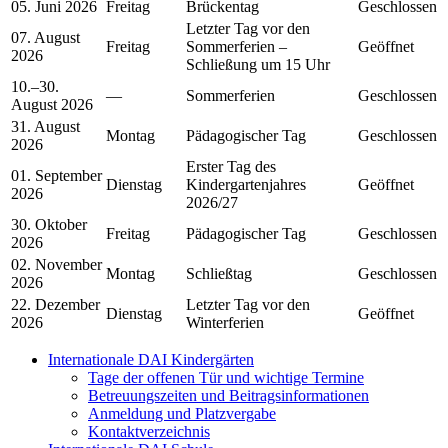
05. Juni 2026
Freitag
Brückentag
Geschlossen
Letzter Tag vor den
07. August
Freitag
Sommerferien –
Geöffnet
2026
Schließung um 15 Uhr
10.–30.
—
Sommerferien
Geschlossen
August 2026
31. August
Montag
Pädagogischer Tag
Geschlossen
2026
Erster Tag des
01. September
Dienstag
Kindergartenjahres
Geöffnet
2026
2026/27
30. Oktober
Freitag
Pädagogischer Tag
Geschlossen
2026
02. November
Montag
Schließtag
Geschlossen
2026
22. Dezember
Letzter Tag vor den
Dienstag
Geöffnet
2026
Winterferien
Internationale DAI Kindergärten
Tage der offenen Tür und wichtige Termine
Betreuungszeiten und Beitragsinformationen
Anmeldung und Platzvergabe
Kontaktverzeichnis