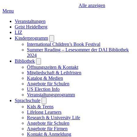
Alle anzeigen
Menu
Veranstaltungen
Geist Heidelberg
LIZ
Kinderprogramm
Open
submenu
International Children’s Book Festival
Summer Reading – Lesesommer der DAI Bibliothek
2024
Bibliothek
Open
submenu
Öffnungszeiten & Kontakt
Mitgliedschaft & Leihfristen
Katalog & Medien
Angebote für Schulen
US Election Info
Veranstaltungsprogramm
Sprachschule
Open
submenu
Kids & Teens
Lifelong Learners
Research & University Life
Angebote für Schulen
Angebote für Firmen
Kontakt & Anmeldung