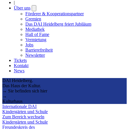
|
Über uns
Open
submenu
Förderer & Kooperationspartner
Gremien
Das DAI Heidelberg feiert Jubiläum
Mediathek
Hall of Fame
Vermietung
Jobs
Barrierefreiheit
Newsletter
Tickets
Kontakt
News
DAI Heidelberg.
Das Haus der Kultur.
→ Sie befinden sich hier
→
Kulturhaus
Internationale DAI
Kindergärten und Schule
Zum Bereich wechseln
Kindergärten und Schule
Freundeskreis des