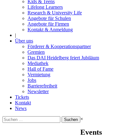
Kids & Teens
Lifelong Learners
Research & University Life
Angebote für Schulen
Angebote für Firmen
Kontakt & Anmeldung
|
Über uns
Förderer & Kooperationspartner
Gremien
Das DAI Heidelberg feiert Jubiläum
Mediathek
Hall of Fame
Vermietung
Jobs
Barrierefreiheit
Newsletter
Tickets
Kontakt
News
Suchen
×
nach:
Events