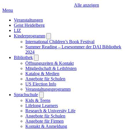
Alle anzeigen
Menu
Veranstaltungen
Geist Heidelberg
LIZ
Kinderprogramm
Open
submenu
International Children’s Book Festival
Summer Reading – Lesesommer der DAI Bibliothek
2024
Bibliothek
Open
submenu
Öffnungszeiten & Kontakt
Mitgliedschaft & Leihfristen
Katalog & Medien
Angebote für Schulen
US Election Info
Veranstaltungsprogramm
Sprachschule
Open
submenu
Kids & Teens
Lifelong Learners
Research & University Life
Angebote für Schulen
Angebote für Firmen
Kontakt & Anmeldung