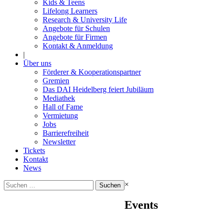
Kids & Teens
Lifelong Learners
Research & University Life
Angebote für Schulen
Angebote für Firmen
Kontakt & Anmeldung
|
Über uns
Förderer & Kooperationspartner
Gremien
Das DAI Heidelberg feiert Jubiläum
Mediathek
Hall of Fame
Vermietung
Jobs
Barrierefreiheit
Newsletter
Tickets
Kontakt
News
Suchen
×
nach:
Events