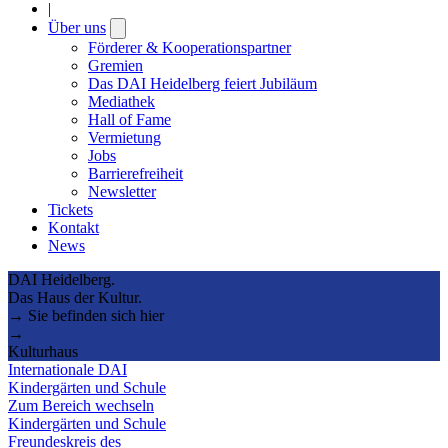
|
Über uns
Open
submenu
Förderer & Kooperationspartner
Gremien
Das DAI Heidelberg feiert Jubiläum
Mediathek
Hall of Fame
Vermietung
Jobs
Barrierefreiheit
Newsletter
Tickets
Kontakt
News
DAI Heidelberg.
Das Haus der Kultur.
→ Sie befinden sich hier
→
Kulturhaus
Internationale DAI
Kindergärten und Schule
Zum Bereich wechseln
Kindergärten und Schule
Freundeskreis des