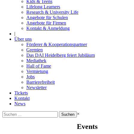
Kids & Teens
Lifelong Learners
Research & University Life
Angebote für Schulen
Angebote für Firmen
Kontakt & Anmeldung
|
Über uns
Förderer & Kooperationspartner
Gremien
Das DAI Heidelberg feiert Jubiläum
Mediathek
Hall of Fame
Vermietung
Jobs
Barrierefreiheit
Newsletter
Tickets
Kontakt
News
Suchen
×
nach:
Events