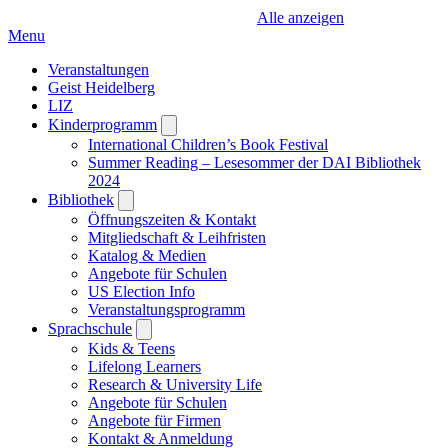
Alle anzeigen
Menu
Veranstaltungen
Geist Heidelberg
LIZ
Kinderprogramm
Open
submenu
International Children’s Book Festival
Summer Reading – Lesesommer der DAI Bibliothek
2024
Bibliothek
Open
submenu
Öffnungszeiten & Kontakt
Mitgliedschaft & Leihfristen
Katalog & Medien
Angebote für Schulen
US Election Info
Veranstaltungsprogramm
Sprachschule
Open
submenu
Kids & Teens
Lifelong Learners
Research & University Life
Angebote für Schulen
Angebote für Firmen
Kontakt & Anmeldung