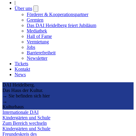
|
Über uns
Open
submenu
Förderer & Kooperationspartner
Gremien
Das DAI Heidelberg feiert Jubiläum
Mediathek
Hall of Fame
Vermietung
Jobs
Barrierefreiheit
Newsletter
Tickets
Kontakt
News
DAI Heidelberg.
Das Haus der Kultur.
→ Sie befinden sich hier
→
Kulturhaus
Internationale DAI
Kindergärten und Schule
Zum Bereich wechseln
Kindergärten und Schule
Freundeskreis des