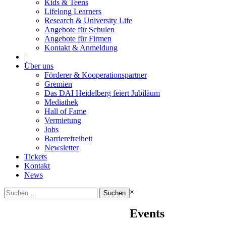
Kids & Teens
Lifelong Learners
Research & University Life
Angebote für Schulen
Angebote für Firmen
Kontakt & Anmeldung
|
Über uns
Förderer & Kooperationspartner
Gremien
Das DAI Heidelberg feiert Jubiläum
Mediathek
Hall of Fame
Vermietung
Jobs
Barrierefreiheit
Newsletter
Tickets
Kontakt
News
Suchen
×
nach:
Events