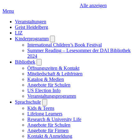
Alle anzeigen
Menu
Veranstaltungen
Geist Heidelberg
LIZ
Kinderprogramm
Open
submenu
International Children’s Book Festival
Summer Reading – Lesesommer der DAI Bibliothek
2024
Bibliothek
Open
submenu
Öffnungszeiten & Kontakt
Mitgliedschaft & Leihfristen
Katalog & Medien
Angebote für Schulen
US Election Info
Veranstaltungsprogramm
Sprachschule
Open
submenu
Kids & Teens
Lifelong Learners
Research & University Life
Angebote für Schulen
Angebote für Firmen
Kontakt & Anmeldung