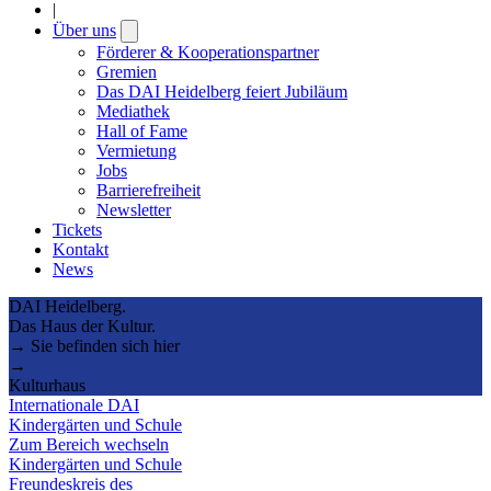
|
Über uns
Open
submenu
Förderer & Kooperationspartner
Gremien
Das DAI Heidelberg feiert Jubiläum
Mediathek
Hall of Fame
Vermietung
Jobs
Barrierefreiheit
Newsletter
Tickets
Kontakt
News
DAI Heidelberg.
Das Haus der Kultur.
→ Sie befinden sich hier
→
Kulturhaus
Internationale DAI
Kindergärten und Schule
Zum Bereich wechseln
Kindergärten und Schule
Freundeskreis des