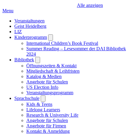
Alle anzeigen
Menu
Veranstaltungen
Geist Heidelberg
LIZ
Kinderprogramm
Open
submenu
International Children’s Book Festival
Summer Reading – Lesesommer der DAI Bibliothek
2024
Bibliothek
Open
submenu
Öffnungszeiten & Kontakt
Mitgliedschaft & Leihfristen
Katalog & Medien
Angebote für Schulen
US Election Info
Veranstaltungsprogramm
Sprachschule
Open
submenu
Kids & Teens
Lifelong Learners
Research & University Life
Angebote für Schulen
Angebote für Firmen
Kontakt & Anmeldung