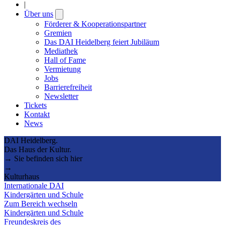
|
Über uns
Open
submenu
Förderer & Kooperationspartner
Gremien
Das DAI Heidelberg feiert Jubiläum
Mediathek
Hall of Fame
Vermietung
Jobs
Barrierefreiheit
Newsletter
Tickets
Kontakt
News
DAI Heidelberg.
Das Haus der Kultur.
→ Sie befinden sich hier
→
Kulturhaus
Internationale DAI
Kindergärten und Schule
Zum Bereich wechseln
Kindergärten und Schule
Freundeskreis des