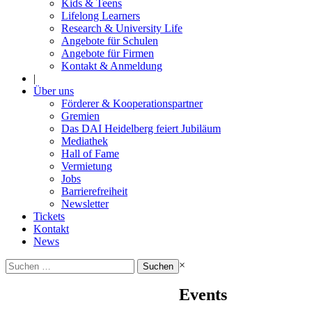
Kids & Teens
Lifelong Learners
Research & University Life
Angebote für Schulen
Angebote für Firmen
Kontakt & Anmeldung
|
Über uns
Förderer & Kooperationspartner
Gremien
Das DAI Heidelberg feiert Jubiläum
Mediathek
Hall of Fame
Vermietung
Jobs
Barrierefreiheit
Newsletter
Tickets
Kontakt
News
Suchen
×
nach:
Events