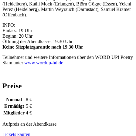
(Heidelberg), Kathi Mock (Erlangen), Björn Gögge (Essen), Yeleni
Perez (Heidelberg), Martin Weyrauch (Darmstadt), Samuel Kramer
(Offenbach).
INFO:
Einlass: 19 Uhr
Beginn: 20 Uhr
Öffnung der Abendkasse: 19.30 Uhr
Keine Sitzplatzgarantie nach 19.30 Uhr
Teilnehmer und weitere Informationen über den WORD UP! Poetry
Slam unter
www.wordup-hd.de
Preise
Normal
8 €
Ermäßigt
5 €
Mitglieder
4 €
Aufpreis an der Abendkasse
Tickets kaufen