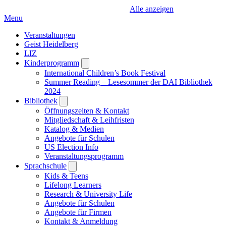
Alle anzeigen
Menu
Veranstaltungen
Geist Heidelberg
LIZ
Kinderprogramm
Open
submenu
International Children’s Book Festival
Summer Reading – Lesesommer der DAI Bibliothek
2024
Bibliothek
Open
submenu
Öffnungszeiten & Kontakt
Mitgliedschaft & Leihfristen
Katalog & Medien
Angebote für Schulen
US Election Info
Veranstaltungsprogramm
Sprachschule
Open
submenu
Kids & Teens
Lifelong Learners
Research & University Life
Angebote für Schulen
Angebote für Firmen
Kontakt & Anmeldung