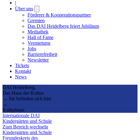
|
Über uns
Open
submenu
Förderer & Kooperationspartner
Gremien
Das DAI Heidelberg feiert Jubiläum
Mediathek
Hall of Fame
Vermietung
Jobs
Barrierefreiheit
Newsletter
Tickets
Kontakt
News
DAI Heidelberg.
Das Haus der Kultur.
→ Sie befinden sich hier
→
Kulturhaus
Internationale DAI
Kindergärten und Schule
Zum Bereich wechseln
Kindergärten und Schule
Freundeskreis des