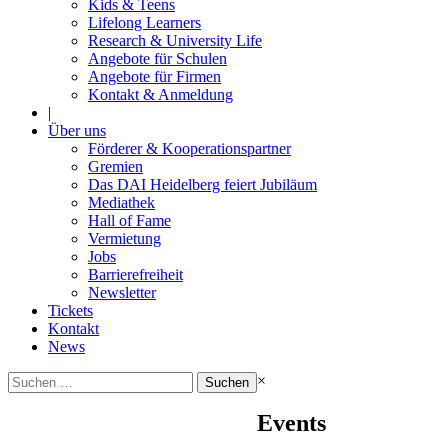
Kids & Teens
Lifelong Learners
Research & University Life
Angebote für Schulen
Angebote für Firmen
Kontakt & Anmeldung
|
Über uns
Förderer & Kooperationspartner
Gremien
Das DAI Heidelberg feiert Jubiläum
Mediathek
Hall of Fame
Vermietung
Jobs
Barrierefreiheit
Newsletter
Tickets
Kontakt
News
Suchen
×
nach:
Events