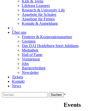
Kids & Teens
Lifelong Learners
Research & University Life
Angebote für Schulen
Angebote für Firmen
Kontakt & Anmeldung
|
Über uns
Förderer & Kooperationspartner
Gremien
Das DAI Heidelberg feiert Jubiläum
Mediathek
Hall of Fame
Vermietung
Jobs
Barrierefreiheit
Newsletter
Tickets
Kontakt
News
Suchen
×
nach:
Events