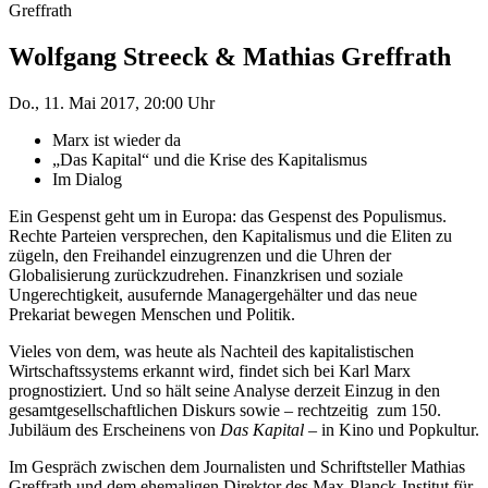
Greffrath
Wolfgang Streeck & Mathias Greffrath
Do., 11. Mai 2017, 20:00 Uhr
Marx ist wieder da
„Das Kapital“ und die Krise des Kapitalismus
Im Dialog
Ein Gespenst geht um in Europa: das Gespenst des Populismus.
Rechte Parteien versprechen, den Kapitalismus und die Eliten zu
zügeln, den Freihandel einzugrenzen und die Uhren der
Globalisierung zurückzudrehen. Finanzkrisen und soziale
Ungerechtigkeit, ausufernde Managergehälter und das neue
Prekariat bewegen Menschen und Politik.
Vieles von dem, was heute als Nachteil des kapitalistischen
Wirtschaftssystems erkannt wird, findet sich bei Karl Marx
prognostiziert. Und so hält seine Analyse derzeit Einzug in den
gesamtgesellschaftlichen Diskurs sowie – rechtzeitig zum 150.
Jubiläum des Erscheinens von
Das Kapital
– in Kino und Popkultur.
Im Gespräch zwischen dem Journalisten und Schriftsteller Mathias
Greffrath und dem ehemaligen Direktor des Max-Planck-Institut für