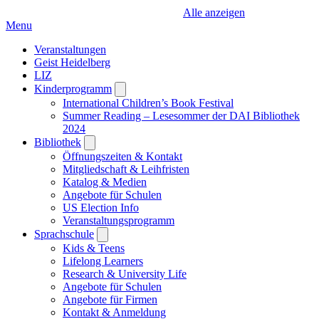
Alle anzeigen
Menu
Veranstaltungen
Geist Heidelberg
LIZ
Kinderprogramm
Open
submenu
International Children’s Book Festival
Summer Reading – Lesesommer der DAI Bibliothek
2024
Bibliothek
Open
submenu
Öffnungszeiten & Kontakt
Mitgliedschaft & Leihfristen
Katalog & Medien
Angebote für Schulen
US Election Info
Veranstaltungsprogramm
Sprachschule
Open
submenu
Kids & Teens
Lifelong Learners
Research & University Life
Angebote für Schulen
Angebote für Firmen
Kontakt & Anmeldung