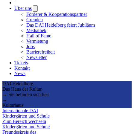
|
Über uns
Open
submenu
Förderer & Kooperationspartner
Gremien
Das DAI Heidelberg feiert Jubiläum
Mediathek
Hall of Fame
Vermietung
Jobs
Barrierefreiheit
Newsletter
Tickets
Kontakt
News
DAI Heidelberg.
Das Haus der Kultur.
→ Sie befinden sich hier
→
Kulturhaus
Internationale DAI
Kindergärten und Schule
Zum Bereich wechseln
Kindergärten und Schule
Freundeskreis des