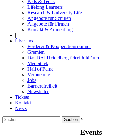
Kids & Teens
Lifelong Learners
Research & University Life
Angebote für Schulen
Angebote für Firmen
Kontakt & Anmeldung
|
Über uns
Förderer & Kooperationspartner
Gremien
Das DAI Heidelberg feiert Jubiläum
Mediathek
Hall of Fame
Vermietung
Jobs
Barrierefreiheit
Newsletter
Tickets
Kontakt
News
Suchen
×
nach:
Events