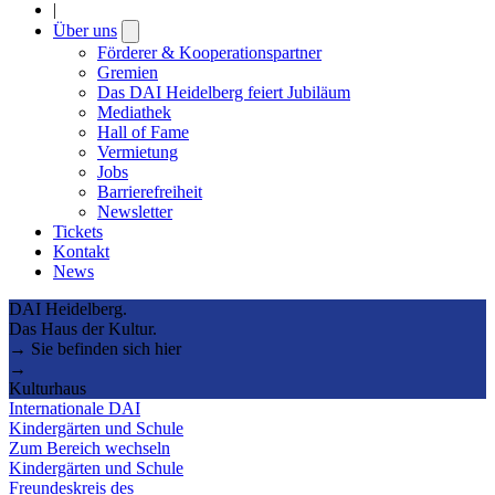
|
Über uns
Open
submenu
Förderer & Kooperationspartner
Gremien
Das DAI Heidelberg feiert Jubiläum
Mediathek
Hall of Fame
Vermietung
Jobs
Barrierefreiheit
Newsletter
Tickets
Kontakt
News
DAI Heidelberg.
Das Haus der Kultur.
→ Sie befinden sich hier
→
Kulturhaus
Internationale DAI
Kindergärten und Schule
Zum Bereich wechseln
Kindergärten und Schule
Freundeskreis des