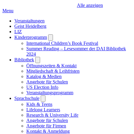
Alle anzeigen
Menu
Veranstaltungen
Geist Heidelberg
LIZ
Kinderprogramm
Open
submenu
International Children’s Book Festival
Summer Reading – Lesesommer der DAI Bibliothek
2024
Bibliothek
Open
submenu
Öffnungszeiten & Kontakt
Mitgliedschaft & Leihfristen
Katalog & Medien
Angebote für Schulen
US Election Info
Veranstaltungsprogramm
Sprachschule
Open
submenu
Kids & Teens
Lifelong Learners
Research & University Life
Angebote für Schulen
Angebote für Firmen
Kontakt & Anmeldung