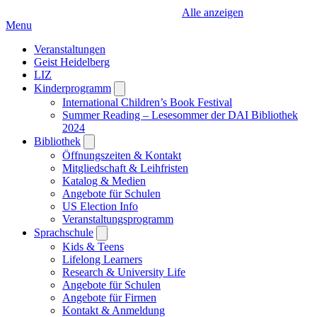
Alle anzeigen
Menu
Veranstaltungen
Geist Heidelberg
LIZ
Kinderprogramm
Open
submenu
International Children’s Book Festival
Summer Reading – Lesesommer der DAI Bibliothek
2024
Bibliothek
Open
submenu
Öffnungszeiten & Kontakt
Mitgliedschaft & Leihfristen
Katalog & Medien
Angebote für Schulen
US Election Info
Veranstaltungsprogramm
Sprachschule
Open
submenu
Kids & Teens
Lifelong Learners
Research & University Life
Angebote für Schulen
Angebote für Firmen
Kontakt & Anmeldung