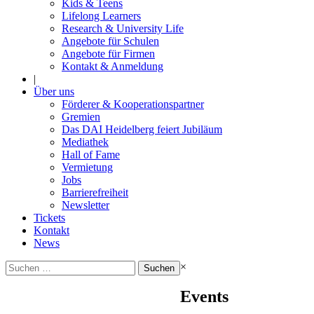
Kids & Teens
Lifelong Learners
Research & University Life
Angebote für Schulen
Angebote für Firmen
Kontakt & Anmeldung
|
Über uns
Förderer & Kooperationspartner
Gremien
Das DAI Heidelberg feiert Jubiläum
Mediathek
Hall of Fame
Vermietung
Jobs
Barrierefreiheit
Newsletter
Tickets
Kontakt
News
Suchen
×
nach:
Events