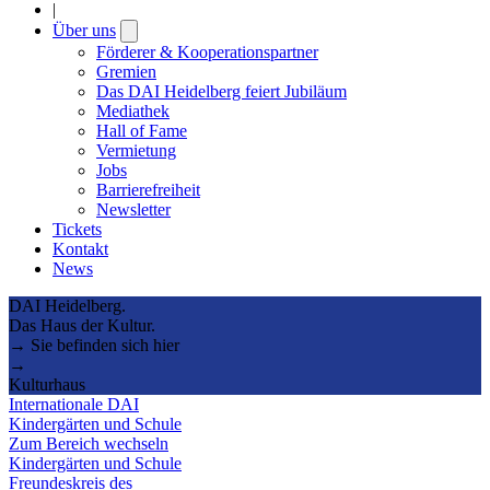
|
Über uns
Open
submenu
Förderer & Kooperationspartner
Gremien
Das DAI Heidelberg feiert Jubiläum
Mediathek
Hall of Fame
Vermietung
Jobs
Barrierefreiheit
Newsletter
Tickets
Kontakt
News
DAI Heidelberg.
Das Haus der Kultur.
→ Sie befinden sich hier
→
Kulturhaus
Internationale DAI
Kindergärten und Schule
Zum Bereich wechseln
Kindergärten und Schule
Freundeskreis des