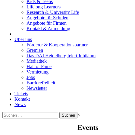
Kids & Teens
Lifelong Learners
Research & University Life
Angebote für Schulen
Angebote für Firmen
Kontakt & Anmeldung
|
Über uns
Förderer & Kooperationspartner
Gremien
Das DAI Heidelberg feiert Jubiläum
Mediathek
Hall of Fame
Vermietung
Jobs
Barrierefreiheit
Newsletter
Tickets
Kontakt
News
Suchen
×
nach:
Events