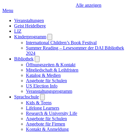
Alle anzeigen
Menu
Veranstaltungen
Geist Heidelberg
LIZ
Kinderprogramm
Open
submenu
International Children’s Book Festival
Summer Reading – Lesesommer der DAI Bibliothek
2024
Bibliothek
Open
submenu
Öffnungszeiten & Kontakt
Mitgliedschaft & Leihfristen
Katalog & Medien
Angebote für Schulen
US Election Info
Veranstaltungsprogramm
Sprachschule
Open
submenu
Kids & Teens
Lifelong Learners
Research & University Life
Angebote für Schulen
Angebote für Firmen
Kontakt & Anmeldung