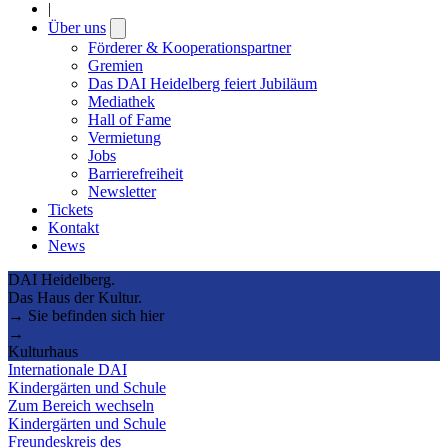
|
Über uns
Open
submenu
Förderer & Kooperationspartner
Gremien
Das DAI Heidelberg feiert Jubiläum
Mediathek
Hall of Fame
Vermietung
Jobs
Barrierefreiheit
Newsletter
Tickets
Kontakt
News
DAI Heidelberg.
Das Haus der Kultur.
→ Sie befinden sich hier
→
Kulturhaus
Internationale DAI
Kindergärten und Schule
Zum Bereich wechseln
Kindergärten und Schule
Freundeskreis des