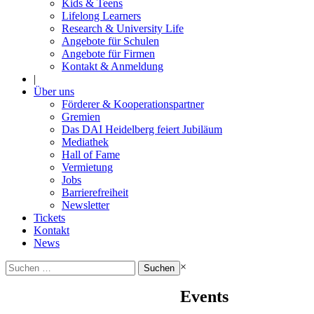
Kids & Teens
Lifelong Learners
Research & University Life
Angebote für Schulen
Angebote für Firmen
Kontakt & Anmeldung
|
Über uns
Förderer & Kooperationspartner
Gremien
Das DAI Heidelberg feiert Jubiläum
Mediathek
Hall of Fame
Vermietung
Jobs
Barrierefreiheit
Newsletter
Tickets
Kontakt
News
Suchen
×
nach:
Events