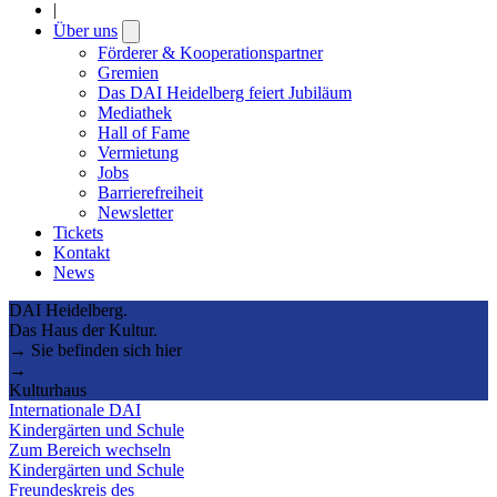
|
Über uns
Open
submenu
Förderer & Kooperationspartner
Gremien
Das DAI Heidelberg feiert Jubiläum
Mediathek
Hall of Fame
Vermietung
Jobs
Barrierefreiheit
Newsletter
Tickets
Kontakt
News
DAI Heidelberg.
Das Haus der Kultur.
→ Sie befinden sich hier
→
Kulturhaus
Internationale DAI
Kindergärten und Schule
Zum Bereich wechseln
Kindergärten und Schule
Freundeskreis des