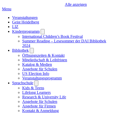
Alle anzeigen
Menu
Veranstaltungen
Geist Heidelberg
LIZ
Kinderprogramm
Open
submenu
International Children’s Book Festival
Summer Reading – Lesesommer der DAI Bibliothek
2024
Bibliothek
Open
submenu
Öffnungszeiten & Kontakt
Mitgliedschaft & Leihfristen
Katalog & Medien
Angebote für Schulen
US Election Info
Veranstaltungsprogramm
Sprachschule
Open
submenu
Kids & Teens
Lifelong Learners
Research & University Life
Angebote für Schulen
Angebote für Firmen
Kontakt & Anmeldung