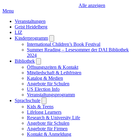
Alle anzeigen
Menu
Veranstaltungen
Geist Heidelberg
LIZ
Kinderprogramm
Open
submenu
International Children’s Book Festival
Summer Reading – Lesesommer der DAI Bibliothek
2024
Bibliothek
Open
submenu
Öffnungszeiten & Kontakt
Mitgliedschaft & Leihfristen
Katalog & Medien
Angebote für Schulen
US Election Info
Veranstaltungsprogramm
Sprachschule
Open
submenu
Kids & Teens
Lifelong Learners
Research & University Life
Angebote für Schulen
Angebote für Firmen
Kontakt & Anmeldung