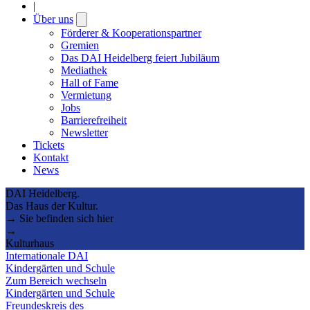
|
Über uns
Open
submenu
Förderer & Kooperationspartner
Gremien
Das DAI Heidelberg feiert Jubiläum
Mediathek
Hall of Fame
Vermietung
Jobs
Barrierefreiheit
Newsletter
Tickets
Kontakt
News
DAI Heidelberg.
Das Haus der Kultur.
→ Sie befinden sich hier
→
Kulturhaus
Internationale DAI
Kindergärten und Schule
Zum Bereich wechseln
Kindergärten und Schule
Freundeskreis des