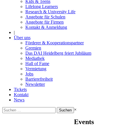
Kids & Teens
Lifelong Learners
Research & University Life
Angebote für Schulen
Angebote für Firmen
Kontakt & Anmeldung
|
Über uns
Förderer & Kooperationspartner
Gremien
Das DAI Heidelberg feiert Jubiläum
Mediathek
Hall of Fame
Vermietung
Jobs
Barrierefreiheit
Newsletter
Tickets
Kontakt
News
Suchen
×
nach:
Events