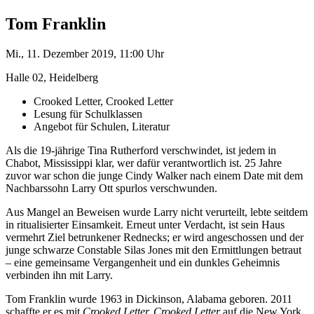
Tom Franklin
Mi., 11. Dezember 2019, 11:00 Uhr
Halle 02, Heidelberg
Crooked Letter, Crooked Letter
Lesung für Schulklassen
Angebot für Schulen, Literatur
Als die 19-jährige Tina Rutherford verschwindet, ist jedem in
Chabot, Mississippi klar, wer dafür verantwortlich ist. 25 Jahre
zuvor war schon die junge Cindy Walker nach einem Date mit dem
Nachbarssohn Larry Ott spurlos verschwunden.
Aus Mangel an Beweisen wurde Larry nicht verurteilt, lebte seitdem
in ritualisierter Einsamkeit. Erneut unter Verdacht, ist sein Haus
vermehrt Ziel betrunkener Rednecks; er wird angeschossen und der
junge schwarze Constable Silas Jones mit den Ermittlungen betraut
– eine gemeinsame Vergangenheit und ein dunkles Geheimnis
verbinden ihn mit Larry.
Tom Franklin wurde 1963 in Dickinson, Alabama geboren. 2011
schaffte er es mit
Crooked Letter, Crooked Letter
auf die New York