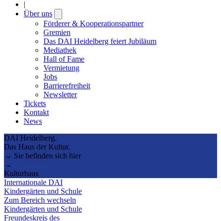
|
Über uns
Open
submenu
Förderer & Kooperationspartner
Gremien
Das DAI Heidelberg feiert Jubiläum
Mediathek
Hall of Fame
Vermietung
Jobs
Barrierefreiheit
Newsletter
Tickets
Kontakt
News
DAI Heidelberg.
Das Haus der Kultur.
→ Sie befinden sich hier
→
Kulturhaus
Internationale DAI
Kindergärten und Schule
Zum Bereich wechseln
Kindergärten und Schule
Freundeskreis des