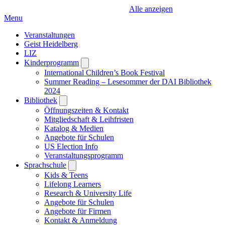
Alle anzeigen
Menu
Veranstaltungen
Geist Heidelberg
LIZ
Kinderprogramm
Open
submenu
International Children’s Book Festival
Summer Reading – Lesesommer der DAI Bibliothek
2024
Bibliothek
Open
submenu
Öffnungszeiten & Kontakt
Mitgliedschaft & Leihfristen
Katalog & Medien
Angebote für Schulen
US Election Info
Veranstaltungsprogramm
Sprachschule
Open
submenu
Kids & Teens
Lifelong Learners
Research & University Life
Angebote für Schulen
Angebote für Firmen
Kontakt & Anmeldung