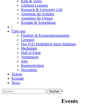
Kids & Teens
Lifelong Learners
Research & University Life
Angebote für Schulen
Angebote für Firmen
Kontakt & Anmeldung
|
Über uns
Förderer & Kooperationspartner
Gremien
Das DAI Heidelberg feiert Jubiläum
Mediathek
Hall of Fame
Vermietung
Jobs
Barrierefreiheit
Newsletter
Tickets
Kontakt
News
Suchen
×
nach:
Events