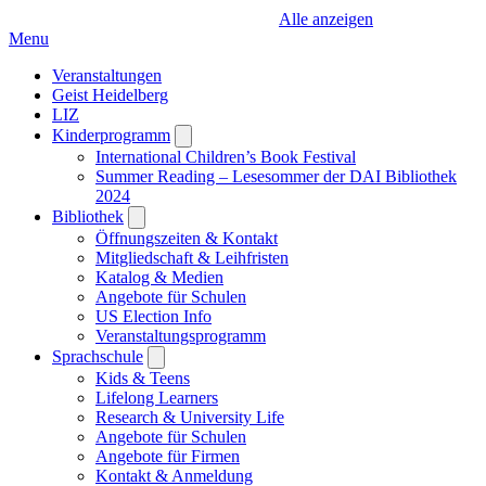
Alle anzeigen
Menu
Veranstaltungen
Geist Heidelberg
LIZ
Kinderprogramm
Open
submenu
International Children’s Book Festival
Summer Reading – Lesesommer der DAI Bibliothek
2024
Bibliothek
Open
submenu
Öffnungszeiten & Kontakt
Mitgliedschaft & Leihfristen
Katalog & Medien
Angebote für Schulen
US Election Info
Veranstaltungsprogramm
Sprachschule
Open
submenu
Kids & Teens
Lifelong Learners
Research & University Life
Angebote für Schulen
Angebote für Firmen
Kontakt & Anmeldung