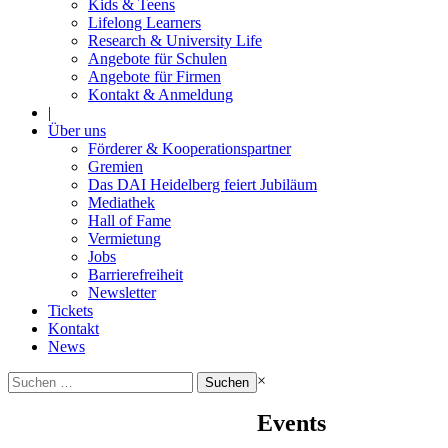
Kids & Teens
Lifelong Learners
Research & University Life
Angebote für Schulen
Angebote für Firmen
Kontakt & Anmeldung
|
Über uns
Förderer & Kooperationspartner
Gremien
Das DAI Heidelberg feiert Jubiläum
Mediathek
Hall of Fame
Vermietung
Jobs
Barrierefreiheit
Newsletter
Tickets
Kontakt
News
Suchen
×
nach:
Events