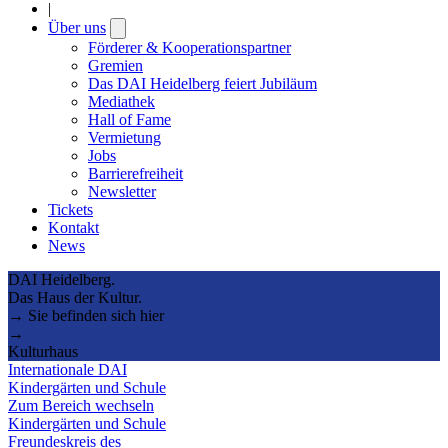
|
Über uns
Open
submenu
Förderer & Kooperationspartner
Gremien
Das DAI Heidelberg feiert Jubiläum
Mediathek
Hall of Fame
Vermietung
Jobs
Barrierefreiheit
Newsletter
Tickets
Kontakt
News
DAI Heidelberg.
Das Haus der Kultur.
→ Sie befinden sich hier
→
Kulturhaus
Internationale DAI
Kindergärten und Schule
Zum Bereich wechseln
Kindergärten und Schule
Freundeskreis des