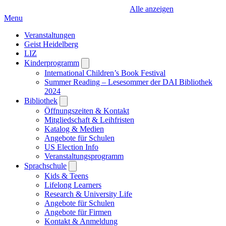
Alle anzeigen
Menu
Veranstaltungen
Geist Heidelberg
LIZ
Kinderprogramm
Open
submenu
International Children’s Book Festival
Summer Reading – Lesesommer der DAI Bibliothek
2024
Bibliothek
Open
submenu
Öffnungszeiten & Kontakt
Mitgliedschaft & Leihfristen
Katalog & Medien
Angebote für Schulen
US Election Info
Veranstaltungsprogramm
Sprachschule
Open
submenu
Kids & Teens
Lifelong Learners
Research & University Life
Angebote für Schulen
Angebote für Firmen
Kontakt & Anmeldung