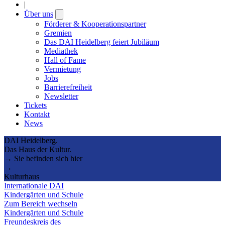
|
Über uns
Open
submenu
Förderer & Kooperationspartner
Gremien
Das DAI Heidelberg feiert Jubiläum
Mediathek
Hall of Fame
Vermietung
Jobs
Barrierefreiheit
Newsletter
Tickets
Kontakt
News
DAI Heidelberg.
Das Haus der Kultur.
→ Sie befinden sich hier
→
Kulturhaus
Internationale DAI
Kindergärten und Schule
Zum Bereich wechseln
Kindergärten und Schule
Freundeskreis des