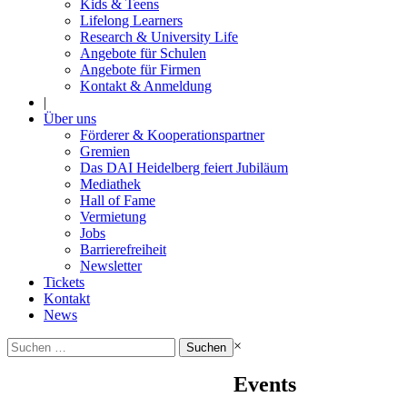
Kids & Teens
Lifelong Learners
Research & University Life
Angebote für Schulen
Angebote für Firmen
Kontakt & Anmeldung
|
Über uns
Förderer & Kooperationspartner
Gremien
Das DAI Heidelberg feiert Jubiläum
Mediathek
Hall of Fame
Vermietung
Jobs
Barrierefreiheit
Newsletter
Tickets
Kontakt
News
Suchen
×
nach:
Events