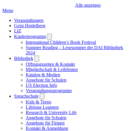
Alle anzeigen
Menu
Veranstaltungen
Geist Heidelberg
LIZ
Kinderprogramm
Open
submenu
International Children’s Book Festival
Summer Reading – Lesesommer der DAI Bibliothek
2024
Bibliothek
Open
submenu
Öffnungszeiten & Kontakt
Mitgliedschaft & Leihfristen
Katalog & Medien
Angebote für Schulen
US Election Info
Veranstaltungsprogramm
Sprachschule
Open
submenu
Kids & Teens
Lifelong Learners
Research & University Life
Angebote für Schulen
Angebote für Firmen
Kontakt & Anmeldung