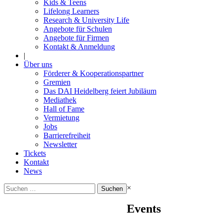
Kids & Teens
Lifelong Learners
Research & University Life
Angebote für Schulen
Angebote für Firmen
Kontakt & Anmeldung
|
Über uns
Förderer & Kooperationspartner
Gremien
Das DAI Heidelberg feiert Jubiläum
Mediathek
Hall of Fame
Vermietung
Jobs
Barrierefreiheit
Newsletter
Tickets
Kontakt
News
Suchen
×
nach:
Events