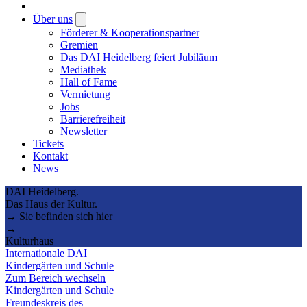
|
Über uns
Open
submenu
Förderer & Kooperationspartner
Gremien
Das DAI Heidelberg feiert Jubiläum
Mediathek
Hall of Fame
Vermietung
Jobs
Barrierefreiheit
Newsletter
Tickets
Kontakt
News
DAI Heidelberg.
Das Haus der Kultur.
→ Sie befinden sich hier
→
Kulturhaus
Internationale DAI
Kindergärten und Schule
Zum Bereich wechseln
Kindergärten und Schule
Freundeskreis des