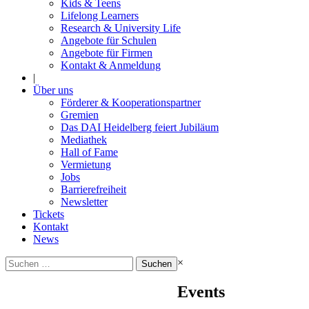
Kids & Teens
Lifelong Learners
Research & University Life
Angebote für Schulen
Angebote für Firmen
Kontakt & Anmeldung
|
Über uns
Förderer & Kooperationspartner
Gremien
Das DAI Heidelberg feiert Jubiläum
Mediathek
Hall of Fame
Vermietung
Jobs
Barrierefreiheit
Newsletter
Tickets
Kontakt
News
Suchen
×
nach:
Events