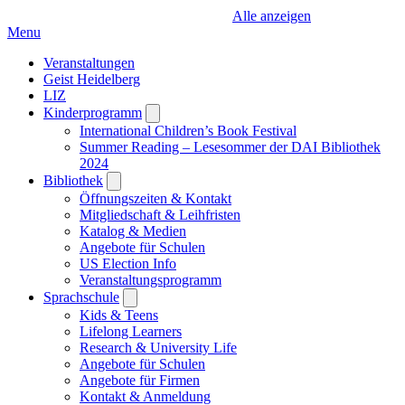
Alle anzeigen
Menu
Veranstaltungen
Geist Heidelberg
LIZ
Kinderprogramm
Open
submenu
International Children’s Book Festival
Summer Reading – Lesesommer der DAI Bibliothek
2024
Bibliothek
Open
submenu
Öffnungszeiten & Kontakt
Mitgliedschaft & Leihfristen
Katalog & Medien
Angebote für Schulen
US Election Info
Veranstaltungsprogramm
Sprachschule
Open
submenu
Kids & Teens
Lifelong Learners
Research & University Life
Angebote für Schulen
Angebote für Firmen
Kontakt & Anmeldung