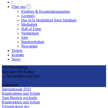
|
Über uns
Open
submenu
Förderer & Kooperationspartner
Gremien
Das DAI Heidelberg feiert Jubiläum
Mediathek
Hall of Fame
Vermietung
Jobs
Barrierefreiheit
Newsletter
Tickets
Kontakt
News
DAI Heidelberg.
Das Haus der Kultur.
→ Sie befinden sich hier
→
Kulturhaus
Internationale DAI
Kindergärten und Schule
Zum Bereich wechseln
Kindergärten und Schule
Freundeskreis des