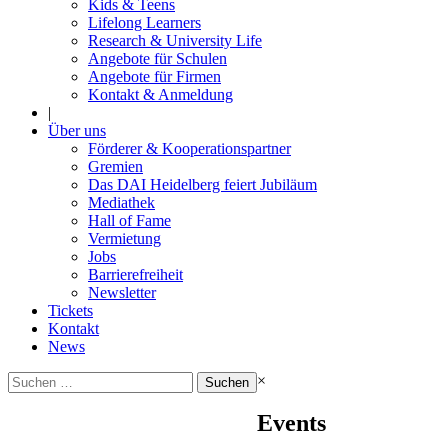
Kids & Teens
Lifelong Learners
Research & University Life
Angebote für Schulen
Angebote für Firmen
Kontakt & Anmeldung
|
Über uns
Förderer & Kooperationspartner
Gremien
Das DAI Heidelberg feiert Jubiläum
Mediathek
Hall of Fame
Vermietung
Jobs
Barrierefreiheit
Newsletter
Tickets
Kontakt
News
Suchen
×
nach:
Events