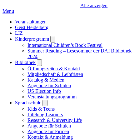
Alle anzeigen
Menu
Veranstaltungen
Geist Heidelberg
LIZ
Kinderprogramm
Open
submenu
International Children’s Book Festival
Summer Reading – Lesesommer der DAI Bibliothek
2024
Bibliothek
Open
submenu
Öffnungszeiten & Kontakt
Mitgliedschaft & Leihfristen
Katalog & Medien
Angebote für Schulen
US Election Info
Veranstaltungsprogramm
Sprachschule
Open
submenu
Kids & Teens
Lifelong Learners
Research & University Life
Angebote für Schulen
Angebote für Firmen
Kontakt & Anmeldung