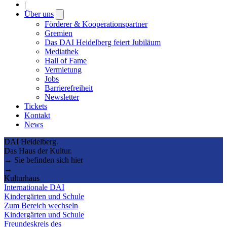
|
Über uns
Open
submenu
Förderer & Kooperationspartner
Gremien
Das DAI Heidelberg feiert Jubiläum
Mediathek
Hall of Fame
Vermietung
Jobs
Barrierefreiheit
Newsletter
Tickets
Kontakt
News
DAI Heidelberg.
Das Haus der Kultur.
→ Sie befinden sich hier
→
Kulturhaus
Internationale DAI
Kindergärten und Schule
Zum Bereich wechseln
Kindergärten und Schule
Freundeskreis des