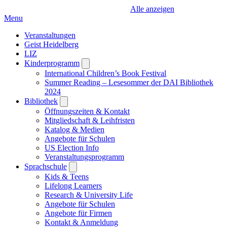
Alle anzeigen
Menu
Veranstaltungen
Geist Heidelberg
LIZ
Kinderprogramm
Open
submenu
International Children’s Book Festival
Summer Reading – Lesesommer der DAI Bibliothek
2024
Bibliothek
Open
submenu
Öffnungszeiten & Kontakt
Mitgliedschaft & Leihfristen
Katalog & Medien
Angebote für Schulen
US Election Info
Veranstaltungsprogramm
Sprachschule
Open
submenu
Kids & Teens
Lifelong Learners
Research & University Life
Angebote für Schulen
Angebote für Firmen
Kontakt & Anmeldung