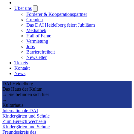
|
Über uns
Open
submenu
Förderer & Kooperationspartner
Gremien
Das DAI Heidelberg feiert Jubiläum
Mediathek
Hall of Fame
Vermietung
Jobs
Barrierefreiheit
Newsletter
Tickets
Kontakt
News
DAI Heidelberg.
Das Haus der Kultur.
→ Sie befinden sich hier
→
Kulturhaus
Internationale DAI
Kindergärten und Schule
Zum Bereich wechseln
Kindergärten und Schule
Freundeskreis des