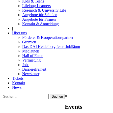
Kids & Teens
Lifelong Learners
Research & University Life
Angebote für Schulen
Angebote für Firmen
Kontakt & Anmeldung
|
Über uns
Förderer & Kooperationspartner
Gremien
Das DAI Heidelberg feiert Jubiläum
Mediathek
Hall of Fame
Vermietung
Jobs
Barrierefreiheit
Newsletter
Tickets
Kontakt
News
Suchen
×
nach:
Events