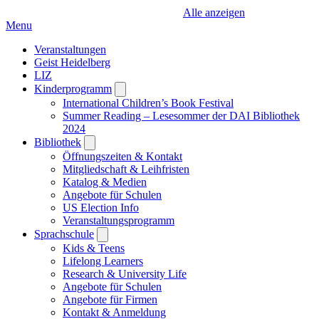
Alle anzeigen
Menu
Veranstaltungen
Geist Heidelberg
LIZ
Kinderprogramm
Open
submenu
International Children’s Book Festival
Summer Reading – Lesesommer der DAI Bibliothek
2024
Bibliothek
Open
submenu
Öffnungszeiten & Kontakt
Mitgliedschaft & Leihfristen
Katalog & Medien
Angebote für Schulen
US Election Info
Veranstaltungsprogramm
Sprachschule
Open
submenu
Kids & Teens
Lifelong Learners
Research & University Life
Angebote für Schulen
Angebote für Firmen
Kontakt & Anmeldung