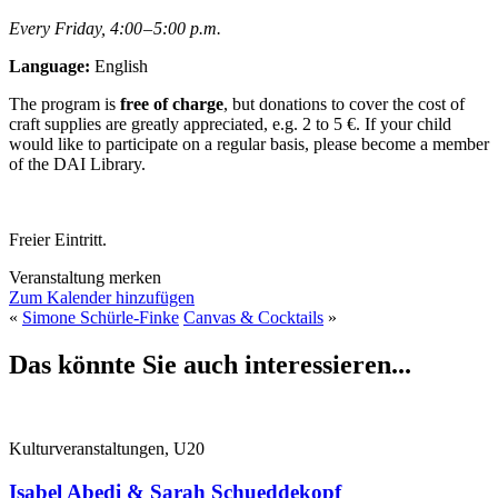
Every Friday, 4:00 – 5:00 p.m.
Language:
English
The program is
free of charge
, but donations to cover the cost of
craft supplies are greatly appreciated, e.g. 2 to 5 €. If your child
would like to participate on a regular basis, please become a member
of the DAI Library.
Freier Eintritt.
Veranstaltung merken
Zum Kalender hinzufügen
«
Simone Schürle-Finke
Canvas & Cocktails
»
Das könnte Sie auch interessieren...
Kulturveranstaltungen, U20
Isabel Abedi & Sarah Schueddekopf