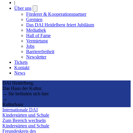
|
Über uns
Open
submenu
Förderer & Kooperationspartner
Gremien
Das DAI Heidelberg feiert Jubiläum
Mediathek
Hall of Fame
Vermietung
Jobs
Barrierefreiheit
Newsletter
Tickets
Kontakt
News
DAI Heidelberg.
Das Haus der Kultur.
→ Sie befinden sich hier
→
Kulturhaus
Internationale DAI
Kindergärten und Schule
Zum Bereich wechseln
Kindergärten und Schule
Freundeskreis des