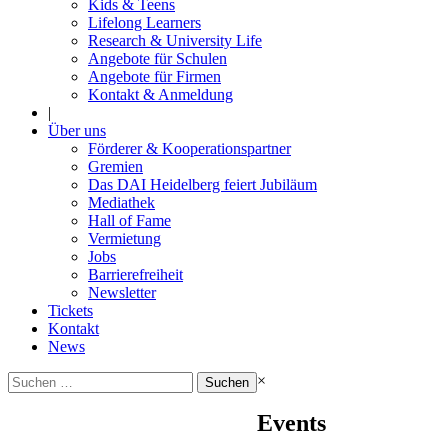
Kids & Teens
Lifelong Learners
Research & University Life
Angebote für Schulen
Angebote für Firmen
Kontakt & Anmeldung
|
Über uns
Förderer & Kooperationspartner
Gremien
Das DAI Heidelberg feiert Jubiläum
Mediathek
Hall of Fame
Vermietung
Jobs
Barrierefreiheit
Newsletter
Tickets
Kontakt
News
Suchen
×
nach:
Events