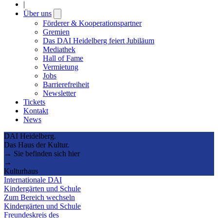
|
Über uns
Open
submenu
Förderer & Kooperationspartner
Gremien
Das DAI Heidelberg feiert Jubiläum
Mediathek
Hall of Fame
Vermietung
Jobs
Barrierefreiheit
Newsletter
Tickets
Kontakt
News
DAI Heidelberg.
Das Haus der Kultur.
→ Sie befinden sich hier
→
Kulturhaus
Internationale DAI
Kindergärten und Schule
Zum Bereich wechseln
Kindergärten und Schule
Freundeskreis des