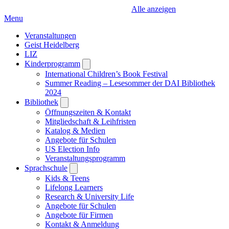
Alle anzeigen
Menu
Veranstaltungen
Geist Heidelberg
LIZ
Kinderprogramm
Open
submenu
International Children’s Book Festival
Summer Reading – Lesesommer der DAI Bibliothek
2024
Bibliothek
Open
submenu
Öffnungszeiten & Kontakt
Mitgliedschaft & Leihfristen
Katalog & Medien
Angebote für Schulen
US Election Info
Veranstaltungsprogramm
Sprachschule
Open
submenu
Kids & Teens
Lifelong Learners
Research & University Life
Angebote für Schulen
Angebote für Firmen
Kontakt & Anmeldung