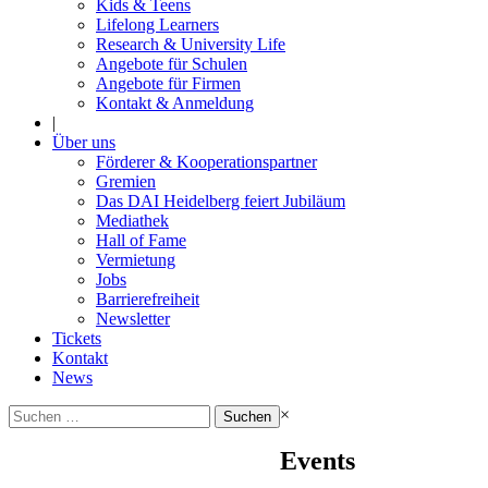
Kids & Teens
Lifelong Learners
Research & University Life
Angebote für Schulen
Angebote für Firmen
Kontakt & Anmeldung
|
Über uns
Förderer & Kooperationspartner
Gremien
Das DAI Heidelberg feiert Jubiläum
Mediathek
Hall of Fame
Vermietung
Jobs
Barrierefreiheit
Newsletter
Tickets
Kontakt
News
Suchen
×
nach:
Events