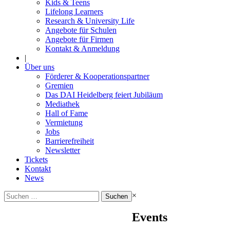
Kids & Teens
Lifelong Learners
Research & University Life
Angebote für Schulen
Angebote für Firmen
Kontakt & Anmeldung
|
Über uns
Förderer & Kooperationspartner
Gremien
Das DAI Heidelberg feiert Jubiläum
Mediathek
Hall of Fame
Vermietung
Jobs
Barrierefreiheit
Newsletter
Tickets
Kontakt
News
Suchen
×
nach:
Events