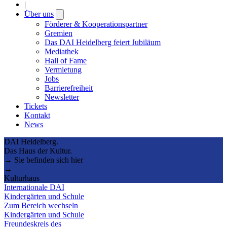
|
Über uns
Open
submenu
Förderer & Kooperationspartner
Gremien
Das DAI Heidelberg feiert Jubiläum
Mediathek
Hall of Fame
Vermietung
Jobs
Barrierefreiheit
Newsletter
Tickets
Kontakt
News
DAI Heidelberg.
Das Haus der Kultur.
→ Sie befinden sich hier
→
Kulturhaus
Internationale DAI
Kindergärten und Schule
Zum Bereich wechseln
Kindergärten und Schule
Freundeskreis des