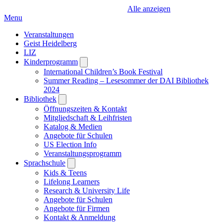
Alle anzeigen
Menu
Veranstaltungen
Geist Heidelberg
LIZ
Kinderprogramm
Open
submenu
International Children’s Book Festival
Summer Reading – Lesesommer der DAI Bibliothek
2024
Bibliothek
Open
submenu
Öffnungszeiten & Kontakt
Mitgliedschaft & Leihfristen
Katalog & Medien
Angebote für Schulen
US Election Info
Veranstaltungsprogramm
Sprachschule
Open
submenu
Kids & Teens
Lifelong Learners
Research & University Life
Angebote für Schulen
Angebote für Firmen
Kontakt & Anmeldung