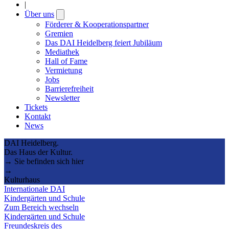
|
Über uns
Open
submenu
Förderer & Kooperationspartner
Gremien
Das DAI Heidelberg feiert Jubiläum
Mediathek
Hall of Fame
Vermietung
Jobs
Barrierefreiheit
Newsletter
Tickets
Kontakt
News
DAI Heidelberg.
Das Haus der Kultur.
→ Sie befinden sich hier
→
Kulturhaus
Internationale DAI
Kindergärten und Schule
Zum Bereich wechseln
Kindergärten und Schule
Freundeskreis des