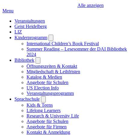
Alle anzeigen
Menu
Veranstaltungen
Geist Heidelberg
LIZ
Kinderprogramm
Open
submenu
International Children’s Book Festival
Summer Reading – Lesesommer der DAI Bibliothek
2024
Bibliothek
Open
submenu
Öffnungszeiten & Kontakt
Mitgliedschaft & Leihfristen
Katalog & Medien
Angebote für Schulen
US Election Info
Veranstaltungsprogramm
Sprachschule
Open
submenu
Kids & Teens
Lifelong Learners
Research & University Life
Angebote für Schulen
Angebote für Firmen
Kontakt & Anmeldung