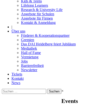
Kids & Teens
Lifelong Learners
Research & University Life
Angebote für Schulen
Angebote für Firmen
Kontakt & Anmeldung
|
Über uns
Förderer & Kooperationspartner
Gremien
Das DAI Heidelberg feiert Jubiläum
Mediathek
Hall of Fame
Vermietung
Jobs
Barrierefreiheit
Newsletter
Tickets
Kontakt
News
Suchen
×
nach:
Events