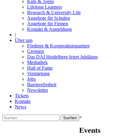
Kids & Teens
Lifelong Learners
Research & University Life
Angebote für Schulen
Angebote für Firmen
Kontakt & Anmeldung
|
Über uns
Förderer & Kooperationspartner
Gremien
Das DAI Heidelberg feiert Jubiläum
Mediathek
Hall of Fame
Vermietung
Jobs
Barrierefreiheit
Newsletter
Tickets
Kontakt
News
Suchen
×
nach:
Events