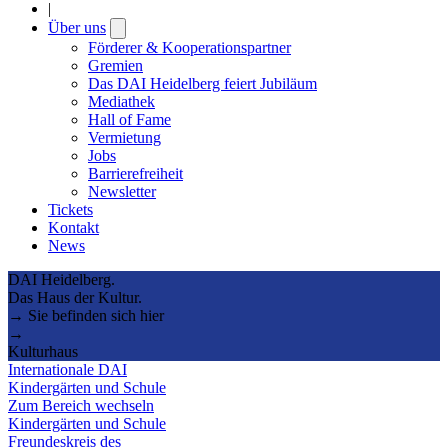
|
Über uns
Open
submenu
Förderer & Kooperationspartner
Gremien
Das DAI Heidelberg feiert Jubiläum
Mediathek
Hall of Fame
Vermietung
Jobs
Barrierefreiheit
Newsletter
Tickets
Kontakt
News
DAI Heidelberg.
Das Haus der Kultur.
→ Sie befinden sich hier
→
Kulturhaus
Internationale DAI
Kindergärten und Schule
Zum Bereich wechseln
Kindergärten und Schule
Freundeskreis des