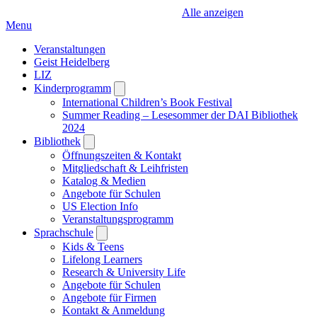
Alle anzeigen
Menu
Veranstaltungen
Geist Heidelberg
LIZ
Kinderprogramm
Open
submenu
International Children’s Book Festival
Summer Reading – Lesesommer der DAI Bibliothek
2024
Bibliothek
Open
submenu
Öffnungszeiten & Kontakt
Mitgliedschaft & Leihfristen
Katalog & Medien
Angebote für Schulen
US Election Info
Veranstaltungsprogramm
Sprachschule
Open
submenu
Kids & Teens
Lifelong Learners
Research & University Life
Angebote für Schulen
Angebote für Firmen
Kontakt & Anmeldung