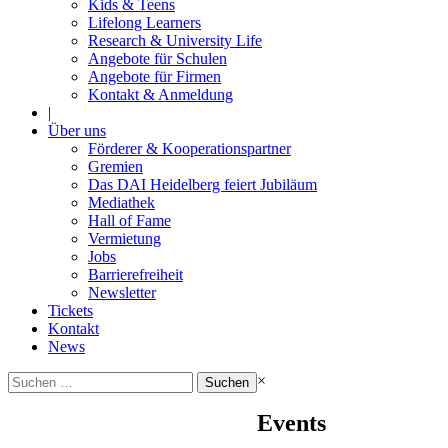
Kids & Teens
Lifelong Learners
Research & University Life
Angebote für Schulen
Angebote für Firmen
Kontakt & Anmeldung
|
Über uns
Förderer & Kooperationspartner
Gremien
Das DAI Heidelberg feiert Jubiläum
Mediathek
Hall of Fame
Vermietung
Jobs
Barrierefreiheit
Newsletter
Tickets
Kontakt
News
Suchen
×
nach:
Events