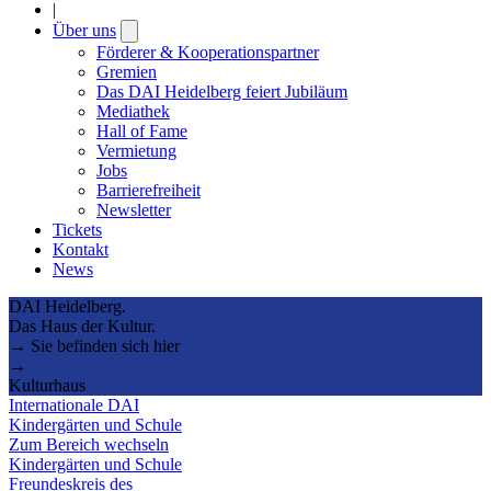
|
Über uns
Open
submenu
Förderer & Kooperationspartner
Gremien
Das DAI Heidelberg feiert Jubiläum
Mediathek
Hall of Fame
Vermietung
Jobs
Barrierefreiheit
Newsletter
Tickets
Kontakt
News
DAI Heidelberg.
Das Haus der Kultur.
→ Sie befinden sich hier
→
Kulturhaus
Internationale DAI
Kindergärten und Schule
Zum Bereich wechseln
Kindergärten und Schule
Freundeskreis des