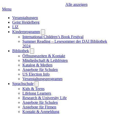
Alle anzeigen
Menu
Veranstaltungen
Geist Heidelberg
LIZ
Kinderprogramm
Open
submenu
International Children’s Book Festival
Summer Reading – Lesesommer der DAI Bibliothek
2024
Bibliothek
Open
submenu
Öffnungszeiten & Kontakt
Mitgliedschaft & Leihfristen
Katalog & Medien
Angebote für Schulen
US Election Info
Veranstaltungsprogramm
Sprachschule
Open
submenu
Kids & Teens
Lifelong Learners
Research & University Life
Angebote für Schulen
Angebote für Firmen
Kontakt & Anmeldung