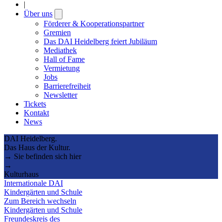
|
Über uns
Open
submenu
Förderer & Kooperationspartner
Gremien
Das DAI Heidelberg feiert Jubiläum
Mediathek
Hall of Fame
Vermietung
Jobs
Barrierefreiheit
Newsletter
Tickets
Kontakt
News
DAI Heidelberg.
Das Haus der Kultur.
→ Sie befinden sich hier
→
Kulturhaus
Internationale DAI
Kindergärten und Schule
Zum Bereich wechseln
Kindergärten und Schule
Freundeskreis des