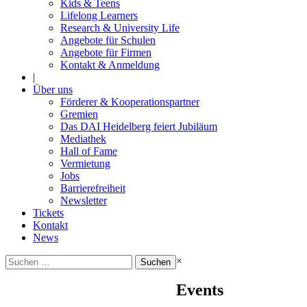
Kids & Teens
Lifelong Learners
Research & University Life
Angebote für Schulen
Angebote für Firmen
Kontakt & Anmeldung
|
Über uns
Förderer & Kooperationspartner
Gremien
Das DAI Heidelberg feiert Jubiläum
Mediathek
Hall of Fame
Vermietung
Jobs
Barrierefreiheit
Newsletter
Tickets
Kontakt
News
Suchen
×
nach:
Events