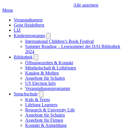
Alle anzeigen
Menu
Veranstaltungen
Geist Heidelberg
LIZ
Kinderprogramm
Open
submenu
International Children’s Book Festival
Summer Reading – Lesesommer der DAI Bibliothek
2024
Bibliothek
Open
submenu
Öffnungszeiten & Kontakt
Mitgliedschaft & Leihfristen
Katalog & Medien
Angebote für Schulen
US Election Info
Veranstaltungsprogramm
Sprachschule
Open
submenu
Kids & Teens
Lifelong Learners
Research & University Life
Angebote für Schulen
Angebote für Firmen
Kontakt & Anmeldung