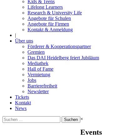
Kids & Teens
Lifelong Learners
Research & University Life
Angebote für Schulen
Angebote für Firmen
Kontakt & Anmeldung
|
Über uns
Förderer & Kooperationspartner
Gremien
Das DAI Heidelberg feiert Jubiläum
Mediathek
Hall of Fame
Vermietung
Jobs
Barrierefreiheit
Newsletter
Tickets
Kontakt
News
Suchen
×
nach:
Events