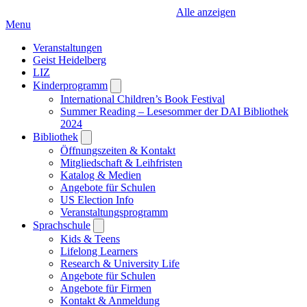
Alle anzeigen
Menu
Veranstaltungen
Geist Heidelberg
LIZ
Kinderprogramm
Open
submenu
International Children’s Book Festival
Summer Reading – Lesesommer der DAI Bibliothek
2024
Bibliothek
Open
submenu
Öffnungszeiten & Kontakt
Mitgliedschaft & Leihfristen
Katalog & Medien
Angebote für Schulen
US Election Info
Veranstaltungsprogramm
Sprachschule
Open
submenu
Kids & Teens
Lifelong Learners
Research & University Life
Angebote für Schulen
Angebote für Firmen
Kontakt & Anmeldung