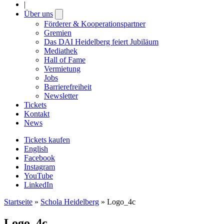
|
Über uns
Open
submenu
Förderer & Kooperationspartner
Gremien
Das DAI Heidelberg feiert Jubiläum
Mediathek
Hall of Fame
Vermietung
Jobs
Barrierefreiheit
Newsletter
Tickets
Kontakt
News
Tickets kaufen
English
Facebook
Instagram
YouTube
LinkedIn
Startseite
»
Schola Heidelberg
»
Logo_4c
Logo_4c