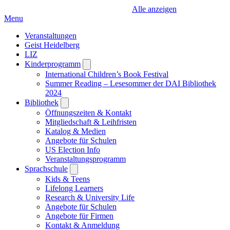
Alle anzeigen
Menu
Veranstaltungen
Geist Heidelberg
LIZ
Kinderprogramm
Open
submenu
International Children’s Book Festival
Summer Reading – Lesesommer der DAI Bibliothek
2024
Bibliothek
Open
submenu
Öffnungszeiten & Kontakt
Mitgliedschaft & Leihfristen
Katalog & Medien
Angebote für Schulen
US Election Info
Veranstaltungsprogramm
Sprachschule
Open
submenu
Kids & Teens
Lifelong Learners
Research & University Life
Angebote für Schulen
Angebote für Firmen
Kontakt & Anmeldung