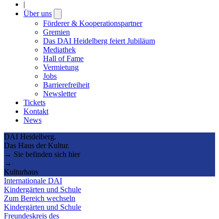
|
Über uns
Open
submenu
Förderer & Kooperationspartner
Gremien
Das DAI Heidelberg feiert Jubiläum
Mediathek
Hall of Fame
Vermietung
Jobs
Barrierefreiheit
Newsletter
Tickets
Kontakt
News
DAI Heidelberg.
Das Haus der Kultur.
→ Sie befinden sich hier
→
Kulturhaus
Internationale DAI
Kindergärten und Schule
Zum Bereich wechseln
Kindergärten und Schule
Freundeskreis des