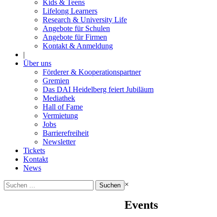
Kids & Teens
Lifelong Learners
Research & University Life
Angebote für Schulen
Angebote für Firmen
Kontakt & Anmeldung
|
Über uns
Förderer & Kooperationspartner
Gremien
Das DAI Heidelberg feiert Jubiläum
Mediathek
Hall of Fame
Vermietung
Jobs
Barrierefreiheit
Newsletter
Tickets
Kontakt
News
Suchen
×
nach:
Events