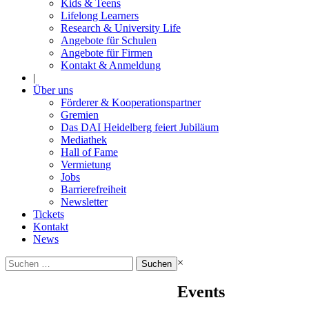
Kids & Teens
Lifelong Learners
Research & University Life
Angebote für Schulen
Angebote für Firmen
Kontakt & Anmeldung
|
Über uns
Förderer & Kooperationspartner
Gremien
Das DAI Heidelberg feiert Jubiläum
Mediathek
Hall of Fame
Vermietung
Jobs
Barrierefreiheit
Newsletter
Tickets
Kontakt
News
Suchen
×
nach:
Events