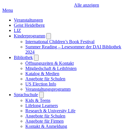
Alle anzeigen
Menu
Veranstaltungen
Geist Heidelberg
LIZ
Kinderprogramm
Open
submenu
International Children’s Book Festival
Summer Reading – Lesesommer der DAI Bibliothek
2024
Bibliothek
Open
submenu
Öffnungszeiten & Kontakt
Mitgliedschaft & Leihfristen
Katalog & Medien
Angebote für Schulen
US Election Info
Veranstaltungsprogramm
Sprachschule
Open
submenu
Kids & Teens
Lifelong Learners
Research & University Life
Angebote für Schulen
Angebote für Firmen
Kontakt & Anmeldung