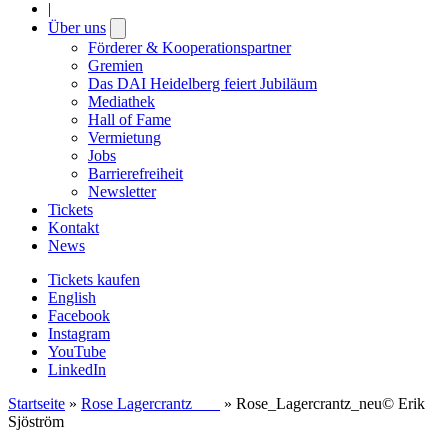
|
Über uns
Open
submenu
Förderer & Kooperationspartner
Gremien
Das DAI Heidelberg feiert Jubiläum
Mediathek
Hall of Fame
Vermietung
Jobs
Barrierefreiheit
Newsletter
Tickets
Kontakt
News
Tickets kaufen
English
Facebook
Instagram
YouTube
LinkedIn
Startseite
»
Rose Lagercrantz
»
Rose_Lagercrantz_neu© Erik
Sjöström