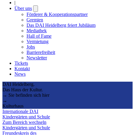
|
Über uns
Open
submenu
Förderer & Kooperationspartner
Gremien
Das DAI Heidelberg feiert Jubiläum
Mediathek
Hall of Fame
Vermietung
Jobs
Barrierefreiheit
Newsletter
Tickets
Kontakt
News
DAI Heidelberg.
Das Haus der Kultur.
→ Sie befinden sich hier
→
Kulturhaus
Internationale DAI
Kindergärten und Schule
Zum Bereich wechseln
Kindergärten und Schule
Freundeskreis des