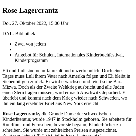
Rose Lagercrantz
Do., 27. Oktober 2022, 15:00 Uhr
DAI - Bibliothek
Zwei von jedem
Angebot für Schulen, Internationales Kinderbuchfestival,
Kinderprogramm
Eli und Luli sind neun Jahre alt und unzertrennlich. Doch eines
Tages muss Luli ihrem Vater nach Amerika folgen und Eli bleibt in
Siebenbürgen zurück. Er wird erwachsen und feiert seine Bar-
Mizwa. Doch als der Zweite Weltkrieg ausbricht und alle Juden
einen Stern tragen müssen, wird er nach Auschwitz deportiert. Er
überlebt und kommt nach dem Krieg wieder nach Schweden, wo
ihn ein lang ersehnter Brief aus New York erreicht.
Rose Lagercrantz,
die Grande Dame der schwedischen
Kinderliteratur, wurde 1947 in Stockholm geboren. Sie arbeitete für
Rundfunk und Fernsehen, bevor sie begann, Kinderbücher zu
schreiben. Sie wurde mit zahlreichen Preisen ausgezeichnet.
Zwei von jedem
(2021) ist tief in Rose Lagercrantz’