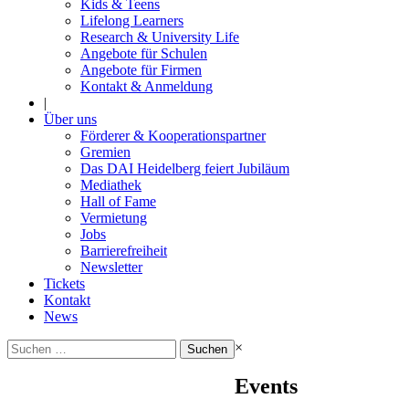
Kids & Teens
Lifelong Learners
Research & University Life
Angebote für Schulen
Angebote für Firmen
Kontakt & Anmeldung
|
Über uns
Förderer & Kooperationspartner
Gremien
Das DAI Heidelberg feiert Jubiläum
Mediathek
Hall of Fame
Vermietung
Jobs
Barrierefreiheit
Newsletter
Tickets
Kontakt
News
Suchen
×
nach:
Events