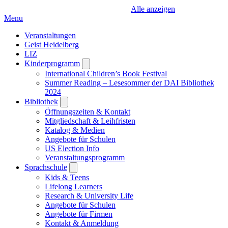
Alle anzeigen
Menu
Veranstaltungen
Geist Heidelberg
LIZ
Kinderprogramm
Open
submenu
International Children’s Book Festival
Summer Reading – Lesesommer der DAI Bibliothek
2024
Bibliothek
Open
submenu
Öffnungszeiten & Kontakt
Mitgliedschaft & Leihfristen
Katalog & Medien
Angebote für Schulen
US Election Info
Veranstaltungsprogramm
Sprachschule
Open
submenu
Kids & Teens
Lifelong Learners
Research & University Life
Angebote für Schulen
Angebote für Firmen
Kontakt & Anmeldung