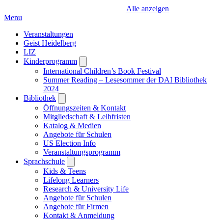
Alle anzeigen
Menu
Veranstaltungen
Geist Heidelberg
LIZ
Kinderprogramm
Open
submenu
International Children’s Book Festival
Summer Reading – Lesesommer der DAI Bibliothek
2024
Bibliothek
Open
submenu
Öffnungszeiten & Kontakt
Mitgliedschaft & Leihfristen
Katalog & Medien
Angebote für Schulen
US Election Info
Veranstaltungsprogramm
Sprachschule
Open
submenu
Kids & Teens
Lifelong Learners
Research & University Life
Angebote für Schulen
Angebote für Firmen
Kontakt & Anmeldung