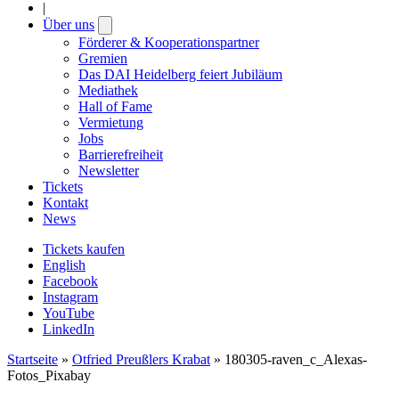
|
Über uns
Open
submenu
Förderer & Kooperationspartner
Gremien
Das DAI Heidelberg feiert Jubiläum
Mediathek
Hall of Fame
Vermietung
Jobs
Barrierefreiheit
Newsletter
Tickets
Kontakt
News
Tickets kaufen
English
Facebook
Instagram
YouTube
LinkedIn
Startseite
»
Otfried Preußlers Krabat
»
180305-raven_c_Alexas-
Fotos_Pixabay