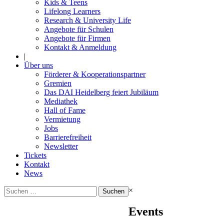
Kids & Teens
Lifelong Learners
Research & University Life
Angebote für Schulen
Angebote für Firmen
Kontakt & Anmeldung
|
Über uns
Förderer & Kooperationspartner
Gremien
Das DAI Heidelberg feiert Jubiläum
Mediathek
Hall of Fame
Vermietung
Jobs
Barrierefreiheit
Newsletter
Tickets
Kontakt
News
Suchen
×
nach:
Events