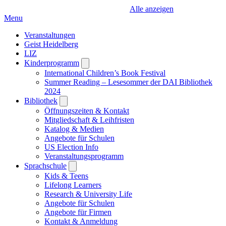
Alle anzeigen
Menu
Veranstaltungen
Geist Heidelberg
LIZ
Kinderprogramm
Open
submenu
International Children’s Book Festival
Summer Reading – Lesesommer der DAI Bibliothek
2024
Bibliothek
Open
submenu
Öffnungszeiten & Kontakt
Mitgliedschaft & Leihfristen
Katalog & Medien
Angebote für Schulen
US Election Info
Veranstaltungsprogramm
Sprachschule
Open
submenu
Kids & Teens
Lifelong Learners
Research & University Life
Angebote für Schulen
Angebote für Firmen
Kontakt & Anmeldung