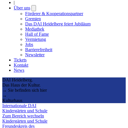
|
Über uns
Open
submenu
Förderer & Kooperationspartner
Gremien
Das DAI Heidelberg feiert Jubiläum
Mediathek
Hall of Fame
Vermietung
Jobs
Barrierefreiheit
Newsletter
Tickets
Kontakt
News
DAI Heidelberg.
Das Haus der Kultur.
→ Sie befinden sich hier
→
Kulturhaus
Internationale DAI
Kindergärten und Schule
Zum Bereich wechseln
Kindergärten und Schule
Freundeskreis des