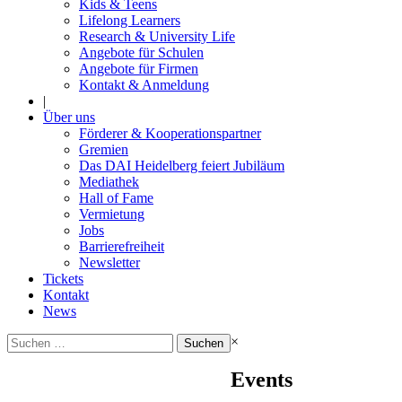
Kids & Teens
Lifelong Learners
Research & University Life
Angebote für Schulen
Angebote für Firmen
Kontakt & Anmeldung
|
Über uns
Förderer & Kooperationspartner
Gremien
Das DAI Heidelberg feiert Jubiläum
Mediathek
Hall of Fame
Vermietung
Jobs
Barrierefreiheit
Newsletter
Tickets
Kontakt
News
Suchen
×
nach:
Events