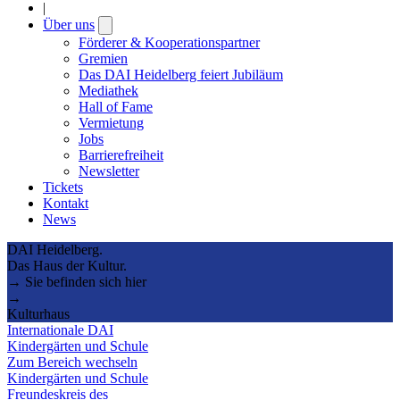
|
Über uns
Open
submenu
Förderer & Kooperationspartner
Gremien
Das DAI Heidelberg feiert Jubiläum
Mediathek
Hall of Fame
Vermietung
Jobs
Barrierefreiheit
Newsletter
Tickets
Kontakt
News
DAI Heidelberg.
Das Haus der Kultur.
→ Sie befinden sich hier
→
Kulturhaus
Internationale DAI
Kindergärten und Schule
Zum Bereich wechseln
Kindergärten und Schule
Freundeskreis des