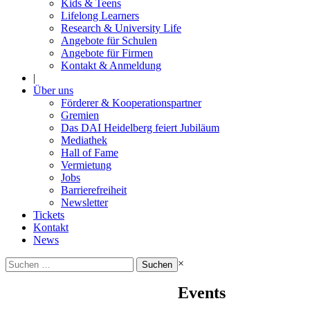
Kids & Teens
Lifelong Learners
Research & University Life
Angebote für Schulen
Angebote für Firmen
Kontakt & Anmeldung
|
Über uns
Förderer & Kooperationspartner
Gremien
Das DAI Heidelberg feiert Jubiläum
Mediathek
Hall of Fame
Vermietung
Jobs
Barrierefreiheit
Newsletter
Tickets
Kontakt
News
Suchen
×
nach:
Events