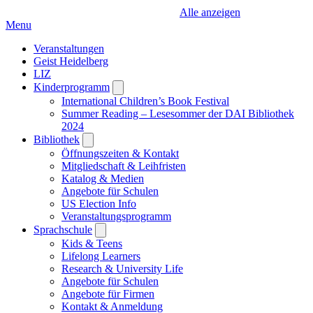
Alle anzeigen
Menu
Veranstaltungen
Geist Heidelberg
LIZ
Kinderprogramm
Open
submenu
International Children’s Book Festival
Summer Reading – Lesesommer der DAI Bibliothek
2024
Bibliothek
Open
submenu
Öffnungszeiten & Kontakt
Mitgliedschaft & Leihfristen
Katalog & Medien
Angebote für Schulen
US Election Info
Veranstaltungsprogramm
Sprachschule
Open
submenu
Kids & Teens
Lifelong Learners
Research & University Life
Angebote für Schulen
Angebote für Firmen
Kontakt & Anmeldung