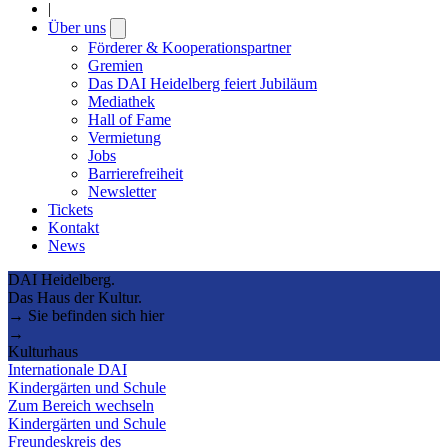
|
Über uns
Open
submenu
Förderer & Kooperationspartner
Gremien
Das DAI Heidelberg feiert Jubiläum
Mediathek
Hall of Fame
Vermietung
Jobs
Barrierefreiheit
Newsletter
Tickets
Kontakt
News
DAI Heidelberg.
Das Haus der Kultur.
→ Sie befinden sich hier
→
Kulturhaus
Internationale DAI
Kindergärten und Schule
Zum Bereich wechseln
Kindergärten und Schule
Freundeskreis des