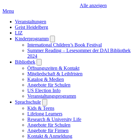
Alle anzeigen
Menu
Veranstaltungen
Geist Heidelberg
LIZ
Kinderprogramm
Open
submenu
International Children’s Book Festival
Summer Reading – Lesesommer der DAI Bibliothek
2024
Bibliothek
Open
submenu
Öffnungszeiten & Kontakt
Mitgliedschaft & Leihfristen
Katalog & Medien
Angebote für Schulen
US Election Info
Veranstaltungsprogramm
Sprachschule
Open
submenu
Kids & Teens
Lifelong Learners
Research & University Life
Angebote für Schulen
Angebote für Firmen
Kontakt & Anmeldung