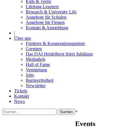
Kids & Teens
Lifelong Learners
Research & University Life
Angebote für Schulen
Angebote für Firmen
Kontakt & Anmeldung
|
Über uns
Förderer & Kooperationspartner
Gremien
Das DAI Heidelberg feiert Jubiläum
Mediathek
Hall of Fame
Vermietung
Jobs
Barrierefreiheit
Newsletter
Tickets
Kontakt
News
Suchen
×
nach:
Events