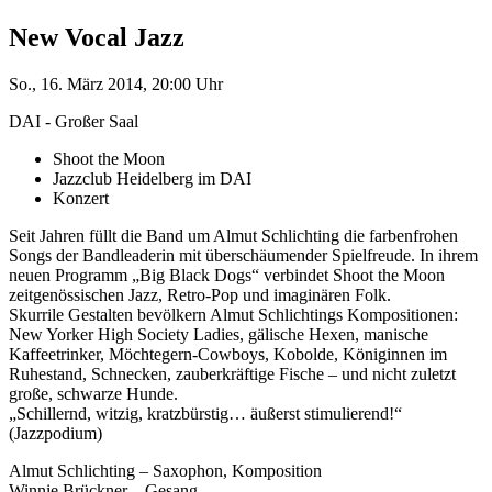
New Vocal Jazz
So., 16. März 2014, 20:00 Uhr
DAI - Großer Saal
Shoot the Moon
Jazzclub Heidelberg im DAI
Konzert
Seit Jahren füllt die Band um Almut Schlichting die farbenfrohen
Songs der Bandleaderin mit überschäumender Spielfreude. In ihrem
neuen Programm „Big Black Dogs“ verbindet Shoot the Moon
zeitgenössischen Jazz, Retro-Pop und imaginären Folk.
Skurrile Gestalten bevölkern Almut Schlichtings Kompositionen:
New Yorker High Society Ladies, gälische Hexen, manische
Kaffeetrinker, Möchtegern-Cowboys, Kobolde, Königinnen im
Ruhestand, Schnecken, zauberkräftige Fische – und nicht zuletzt
große, schwarze Hunde.
„Schillernd, witzig, kratzbürstig… äußerst stimulierend!“
(Jazzpodium)
Almut Schlichting – Saxophon, Komposition
Winnie Brückner – Gesang