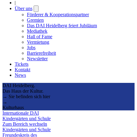
|
Über uns
Open
submenu
Förderer & Kooperationspartner
Gremien
Das DAI Heidelberg feiert Jubiläum
Mediathek
Hall of Fame
Vermietung
Jobs
Barrierefreiheit
Newsletter
Tickets
Kontakt
News
DAI Heidelberg.
Das Haus der Kultur.
→ Sie befinden sich hier
→
Kulturhaus
Internationale DAI
Kindergärten und Schule
Zum Bereich wechseln
Kindergärten und Schule
Freundeskreis des