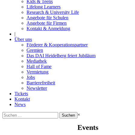
Kids & Teens
Lifelong Learners
Research & University Life
Angebote für Schulen
Angebote für Firmen
Kontakt & Anmeldung
|
Über uns
Förderer & Kooperationspartner
Gremien
Das DAI Heidelberg feiert Jubiläum
Mediathek
Hall of Fame
Vermietung
Jobs
Barrierefreiheit
Newsletter
Tickets
Kontakt
News
Suchen
×
nach:
Events