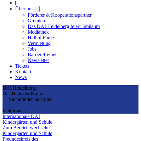
|
Über uns
Open
submenu
Förderer & Kooperationspartner
Gremien
Das DAI Heidelberg feiert Jubiläum
Mediathek
Hall of Fame
Vermietung
Jobs
Barrierefreiheit
Newsletter
Tickets
Kontakt
News
DAI Heidelberg.
Das Haus der Kultur.
→ Sie befinden sich hier
→
Kulturhaus
Internationale DAI
Kindergärten und Schule
Zum Bereich wechseln
Kindergärten und Schule
Freundeskreis des