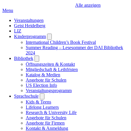
Alle anzeigen
Menu
Veranstaltungen
Geist Heidelberg
LIZ
Kinderprogramm
Open
submenu
International Children’s Book Festival
Summer Reading – Lesesommer der DAI Bibliothek
2024
Bibliothek
Open
submenu
Öffnungszeiten & Kontakt
Mitgliedschaft & Leihfristen
Katalog & Medien
Angebote für Schulen
US Election Info
Veranstaltungsprogramm
Sprachschule
Open
submenu
Kids & Teens
Lifelong Learners
Research & University Life
Angebote für Schulen
Angebote für Firmen
Kontakt & Anmeldung