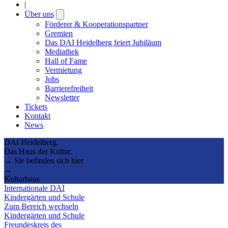
|
Über uns
Open
submenu
Förderer & Kooperationspartner
Gremien
Das DAI Heidelberg feiert Jubiläum
Mediathek
Hall of Fame
Vermietung
Jobs
Barrierefreiheit
Newsletter
Tickets
Kontakt
News
DAI Heidelberg.
Das Haus der Kultur.
→ Sie befinden sich hier
→
Kulturhaus
Internationale DAI
Kindergärten und Schule
Zum Bereich wechseln
Kindergärten und Schule
Freundeskreis des