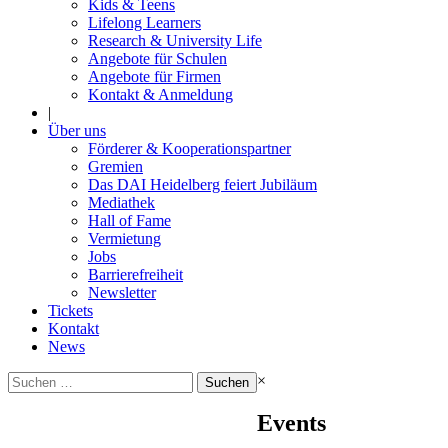
Kids & Teens
Lifelong Learners
Research & University Life
Angebote für Schulen
Angebote für Firmen
Kontakt & Anmeldung
|
Über uns
Förderer & Kooperationspartner
Gremien
Das DAI Heidelberg feiert Jubiläum
Mediathek
Hall of Fame
Vermietung
Jobs
Barrierefreiheit
Newsletter
Tickets
Kontakt
News
Suchen
×
nach:
Events