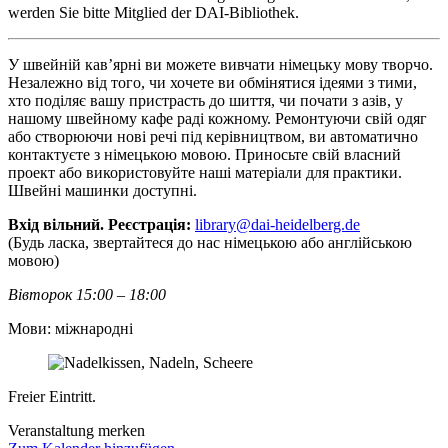
werden Sie bitte Mitglied der DAI-Bibliothek.
У швейній кав’ярні ви можете вивчати німецьку мову творчо.
Незалежно від того, чи хочете ви обмінятися ідеями з тими,
хто поділяє вашу пристрасть до шиття, чи почати з азів, у
нашому швейному кафе раді кожному. Ремонтуючи свій одяг
або створюючи нові речі під керівництвом, ви автоматично
контактуєте з німецькою мовою. Приносьте свій власний
проект або використовуйте наші матеріали для практики.
Швейні машинки доступні.
Вхід вільний. Реєстрація:
library@dai-heidelberg.de
(Будь ласка, звертайтеся до нас німецькою або англійською
мовою)
Вівторок 15:00 – 18:00
Мови: міжнародні
Freier Eintritt.
Veranstaltung merken