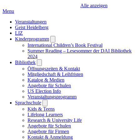
Alle anzeigen
Menu
Veranstaltungen
Geist Heidelberg
LIZ
Kinderprogramm
Open
submenu
International Children’s Book Festival
Summer Reading – Lesesommer der DAI Bibliothek
2024
Bibliothek
Open
submenu
Öffnungszeiten & Kontakt
Mitgliedschaft & Leihfristen
Katalog & Medien
Angebote für Schulen
US Election Info
Veranstaltungsprogramm
Sprachschule
Open
submenu
Kids & Teens
Lifelong Learners
Research & University Life
Angebote für Schulen
Angebote für Firmen
Kontakt & Anmeldung