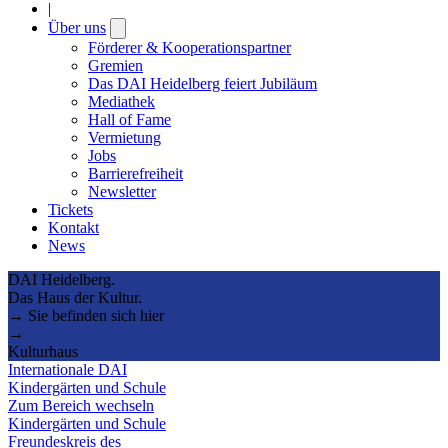
|
Über uns
Open
submenu
Förderer & Kooperationspartner
Gremien
Das DAI Heidelberg feiert Jubiläum
Mediathek
Hall of Fame
Vermietung
Jobs
Barrierefreiheit
Newsletter
Tickets
Kontakt
News
DAI Heidelberg.
Das Haus der Kultur.
→ Sie befinden sich hier
→
Kulturhaus
Internationale DAI
Kindergärten und Schule
Zum Bereich wechseln
Kindergärten und Schule
Freundeskreis des