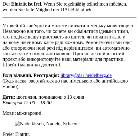
Der
Eintritt ist frei
. Wenn Sie regelmäßig teilnehmen möchten,
werden Sie bitte Mitglied der DAI-Bibliothek.
У швейній кав’ярні ви можете вивчати німецьку мову творчо.
Незалежно від того, чи хочете ви обмінятися ідеями з тими,
хто поділяє вашу пристрасть до шиття, чи почати з азів, у
нашому швейному кафе раді кожному. Ремонтуючи свій одяг
або створюючи нові речі під керівництвом, ви автоматично
контактуєте з німецькою мовою. Приносьте свій власний
проект або використовуйте наші матеріали для практики.
Швейні машинки доступні.
Вхід вільний. Реєстрація:
library@dai-heidelberg.de
(Будь ласка, звертайтеся до нас німецькою або англійською
мовою)
Дати:
щотижня, починаючи з 13 січня
Вівторок 15:00 – 18:00
Мови: міжнародні
Freier Eintritt.