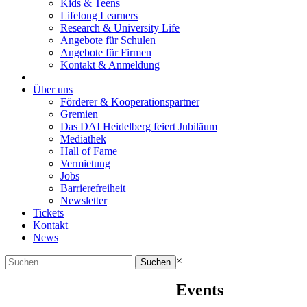
Kids & Teens
Lifelong Learners
Research & University Life
Angebote für Schulen
Angebote für Firmen
Kontakt & Anmeldung
|
Über uns
Förderer & Kooperationspartner
Gremien
Das DAI Heidelberg feiert Jubiläum
Mediathek
Hall of Fame
Vermietung
Jobs
Barrierefreiheit
Newsletter
Tickets
Kontakt
News
Suchen
×
nach:
Events