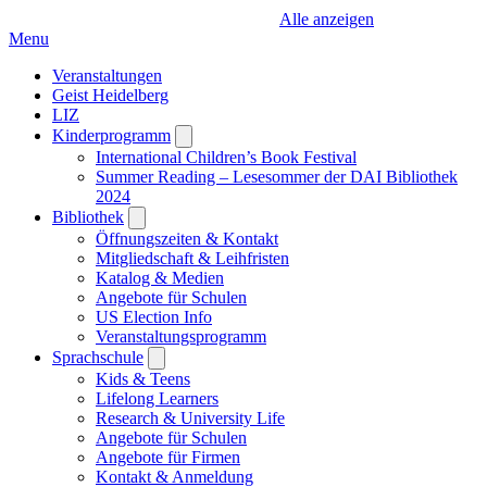
Alle anzeigen
Menu
Veranstaltungen
Geist Heidelberg
LIZ
Kinderprogramm
Open
submenu
International Children’s Book Festival
Summer Reading – Lesesommer der DAI Bibliothek
2024
Bibliothek
Open
submenu
Öffnungszeiten & Kontakt
Mitgliedschaft & Leihfristen
Katalog & Medien
Angebote für Schulen
US Election Info
Veranstaltungsprogramm
Sprachschule
Open
submenu
Kids & Teens
Lifelong Learners
Research & University Life
Angebote für Schulen
Angebote für Firmen
Kontakt & Anmeldung