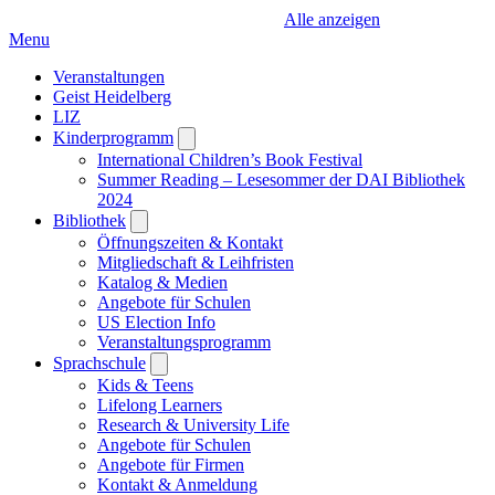
Alle anzeigen
Menu
Veranstaltungen
Geist Heidelberg
LIZ
Kinderprogramm
Open
submenu
International Children’s Book Festival
Summer Reading – Lesesommer der DAI Bibliothek
2024
Bibliothek
Open
submenu
Öffnungszeiten & Kontakt
Mitgliedschaft & Leihfristen
Katalog & Medien
Angebote für Schulen
US Election Info
Veranstaltungsprogramm
Sprachschule
Open
submenu
Kids & Teens
Lifelong Learners
Research & University Life
Angebote für Schulen
Angebote für Firmen
Kontakt & Anmeldung