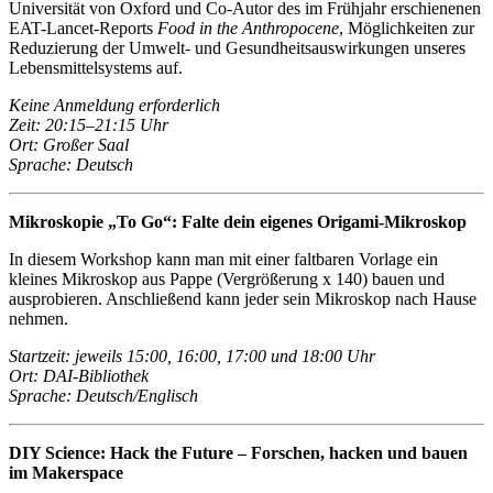
Universität von Oxford und Co-Autor des im Frühjahr erschienenen
EAT-Lancet-Reports
Food in the Anthropocene
, Möglichkeiten zur
Reduzierung der Umwelt- und Gesundheitsauswirkungen unseres
Lebensmittelsystems auf.
Keine Anmeldung erforderlich
Zeit
: 20:15–21:15 Uhr
Ort: Großer Saal
Sprache: Deutsch
Mikroskopie „To Go“: Falte dein eigenes Origami-Mikroskop
In diesem Workshop kann man mit einer faltbaren Vorlage ein
kleines Mikroskop aus Pappe (Vergrößerung x 140) bauen und
ausprobieren. Anschließend kann jeder sein Mikroskop nach Hause
nehmen.
Startzeit: jeweils 15:00, 16:00, 17:00 und 18:00 Uhr
Ort: DAI-Bibliothek
Sprache: Deutsch/Englisch
DIY Science: Hack the Future – Forschen, hacken und bauen
im Makerspace