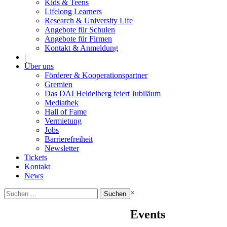
Kids & Teens
Lifelong Learners
Research & University Life
Angebote für Schulen
Angebote für Firmen
Kontakt & Anmeldung
|
Über uns
Förderer & Kooperationspartner
Gremien
Das DAI Heidelberg feiert Jubiläum
Mediathek
Hall of Fame
Vermietung
Jobs
Barrierefreiheit
Newsletter
Tickets
Kontakt
News
Suchen
×
nach:
Events