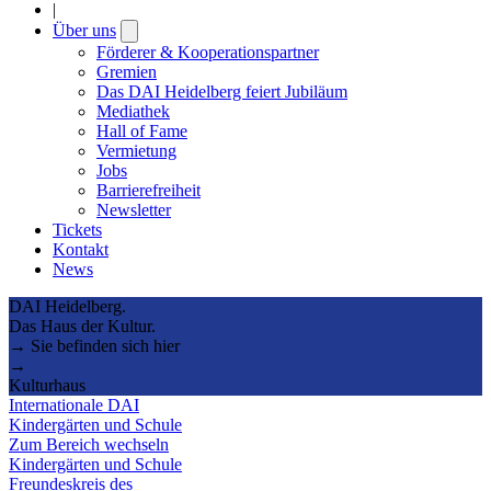
|
Über uns
Open
submenu
Förderer & Kooperationspartner
Gremien
Das DAI Heidelberg feiert Jubiläum
Mediathek
Hall of Fame
Vermietung
Jobs
Barrierefreiheit
Newsletter
Tickets
Kontakt
News
DAI Heidelberg.
Das Haus der Kultur.
→ Sie befinden sich hier
→
Kulturhaus
Internationale DAI
Kindergärten und Schule
Zum Bereich wechseln
Kindergärten und Schule
Freundeskreis des