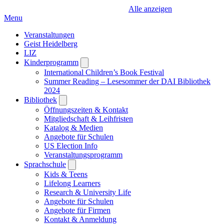
Alle anzeigen
Menu
Veranstaltungen
Geist Heidelberg
LIZ
Kinderprogramm
Open
submenu
International Children’s Book Festival
Summer Reading – Lesesommer der DAI Bibliothek
2024
Bibliothek
Open
submenu
Öffnungszeiten & Kontakt
Mitgliedschaft & Leihfristen
Katalog & Medien
Angebote für Schulen
US Election Info
Veranstaltungsprogramm
Sprachschule
Open
submenu
Kids & Teens
Lifelong Learners
Research & University Life
Angebote für Schulen
Angebote für Firmen
Kontakt & Anmeldung