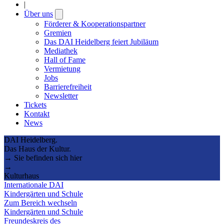
|
Über uns
Open
submenu
Förderer & Kooperationspartner
Gremien
Das DAI Heidelberg feiert Jubiläum
Mediathek
Hall of Fame
Vermietung
Jobs
Barrierefreiheit
Newsletter
Tickets
Kontakt
News
DAI Heidelberg.
Das Haus der Kultur.
→ Sie befinden sich hier
→
Kulturhaus
Internationale DAI
Kindergärten und Schule
Zum Bereich wechseln
Kindergärten und Schule
Freundeskreis des