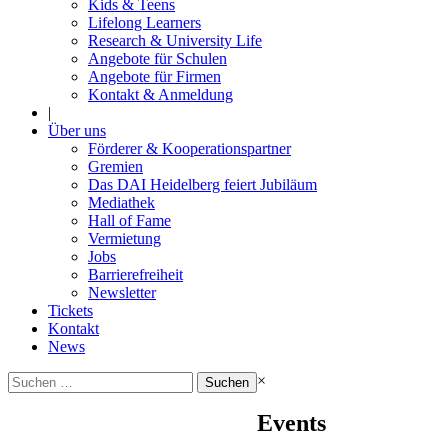
Kids & Teens
Lifelong Learners
Research & University Life
Angebote für Schulen
Angebote für Firmen
Kontakt & Anmeldung
|
Über uns
Förderer & Kooperationspartner
Gremien
Das DAI Heidelberg feiert Jubiläum
Mediathek
Hall of Fame
Vermietung
Jobs
Barrierefreiheit
Newsletter
Tickets
Kontakt
News
Suchen
×
nach:
Events