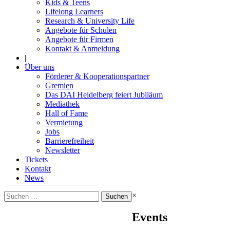
Kids & Teens
Lifelong Learners
Research & University Life
Angebote für Schulen
Angebote für Firmen
Kontakt & Anmeldung
|
Über uns
Förderer & Kooperationspartner
Gremien
Das DAI Heidelberg feiert Jubiläum
Mediathek
Hall of Fame
Vermietung
Jobs
Barrierefreiheit
Newsletter
Tickets
Kontakt
News
Suchen
×
nach:
Events