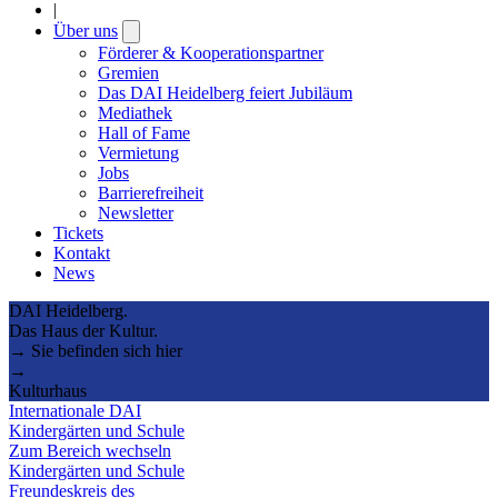
|
Über uns
Open
submenu
Förderer & Kooperationspartner
Gremien
Das DAI Heidelberg feiert Jubiläum
Mediathek
Hall of Fame
Vermietung
Jobs
Barrierefreiheit
Newsletter
Tickets
Kontakt
News
DAI Heidelberg.
Das Haus der Kultur.
→ Sie befinden sich hier
→
Kulturhaus
Internationale DAI
Kindergärten und Schule
Zum Bereich wechseln
Kindergärten und Schule
Freundeskreis des