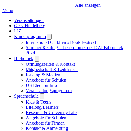
Alle anzeigen
Menu
Veranstaltungen
Geist Heidelberg
LIZ
Kinderprogramm
Open
submenu
International Children’s Book Festival
Summer Reading – Lesesommer der DAI Bibliothek
2024
Bibliothek
Open
submenu
Öffnungszeiten & Kontakt
Mitgliedschaft & Leihfristen
Katalog & Medien
Angebote für Schulen
US Election Info
Veranstaltungsprogramm
Sprachschule
Open
submenu
Kids & Teens
Lifelong Learners
Research & University Life
Angebote für Schulen
Angebote für Firmen
Kontakt & Anmeldung