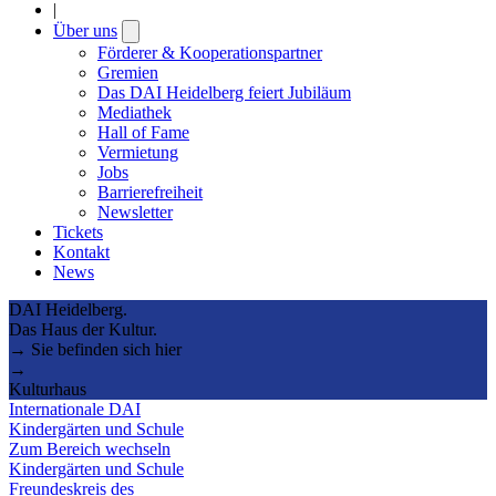
|
Über uns
Open
submenu
Förderer & Kooperationspartner
Gremien
Das DAI Heidelberg feiert Jubiläum
Mediathek
Hall of Fame
Vermietung
Jobs
Barrierefreiheit
Newsletter
Tickets
Kontakt
News
DAI Heidelberg.
Das Haus der Kultur.
→ Sie befinden sich hier
→
Kulturhaus
Internationale DAI
Kindergärten und Schule
Zum Bereich wechseln
Kindergärten und Schule
Freundeskreis des