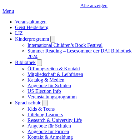
Alle anzeigen
Menu
Veranstaltungen
Geist Heidelberg
LIZ
Kinderprogramm
Open
submenu
International Children’s Book Festival
Summer Reading – Lesesommer der DAI Bibliothek
2024
Bibliothek
Open
submenu
Öffnungszeiten & Kontakt
Mitgliedschaft & Leihfristen
Katalog & Medien
Angebote für Schulen
US Election Info
Veranstaltungsprogramm
Sprachschule
Open
submenu
Kids & Teens
Lifelong Learners
Research & University Life
Angebote für Schulen
Angebote für Firmen
Kontakt & Anmeldung