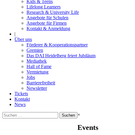
Kids & Teens
Lifelong Learners
Research & University Life
Angebote für Schulen
Angebote für Firmen
Kontakt & Anmeldung
|
Über uns
Förderer & Kooperationspartner
Gremien
Das DAI Heidelberg feiert Jubiläum
Mediathek
Hall of Fame
Vermietung
Jobs
Barrierefreiheit
Newsletter
Tickets
Kontakt
News
Suchen
×
nach:
Events