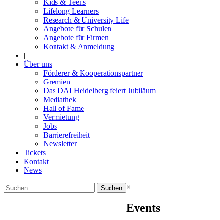
Kids & Teens
Lifelong Learners
Research & University Life
Angebote für Schulen
Angebote für Firmen
Kontakt & Anmeldung
|
Über uns
Förderer & Kooperationspartner
Gremien
Das DAI Heidelberg feiert Jubiläum
Mediathek
Hall of Fame
Vermietung
Jobs
Barrierefreiheit
Newsletter
Tickets
Kontakt
News
Suchen
×
nach:
Events