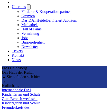
|
Über uns
Open
submenu
Förderer & Kooperationspartner
Gremien
Das DAI Heidelberg feiert Jubiläum
Mediathek
Hall of Fame
Vermietung
Jobs
Barrierefreiheit
Newsletter
Tickets
Kontakt
News
DAI Heidelberg.
Das Haus der Kultur.
→ Sie befinden sich hier
→
Kulturhaus
Internationale DAI
Kindergärten und Schule
Zum Bereich wechseln
Kindergärten und Schule
Freundeskreis des