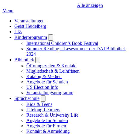
Alle anzeigen
Menu
Veranstaltungen
Geist Heidelberg
LIZ
Kinderprogramm
Open
submenu
International Children’s Book Festival
Summer Reading – Lesesommer der DAI Bibliothek
2024
Bibliothek
Open
submenu
Öffnungszeiten & Kontakt
Mitgliedschaft & Leihfristen
Katalog & Medien
Angebote für Schulen
US Election Info
Veranstaltungsprogramm
Sprachschule
Open
submenu
Kids & Teens
Lifelong Learners
Research & University Life
Angebote für Schulen
Angebote für Firmen
Kontakt & Anmeldung