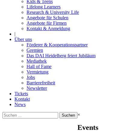
Kids & Teens
Lifelong Learners
Research & University Life
Angebote für Schulen
Angebote für Firmen
Kontakt & Anmeldung
|
Über uns
Förderer & Kooperationspartner
Gremien
Das DAI Heidelberg feiert Jubiläum
Mediathek
Hall of Fame
Vermietung
Jobs
Barrierefreiheit
Newsletter
Tickets
Kontakt
News
Suchen
×
nach:
Events