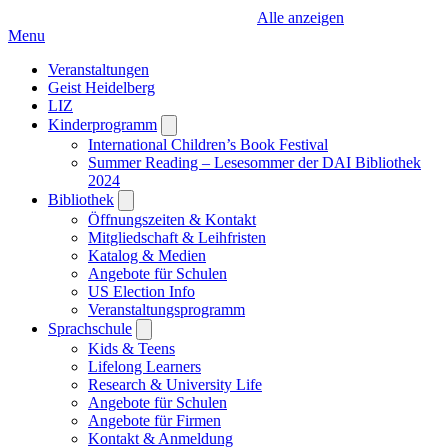
Alle anzeigen
Menu
Veranstaltungen
Geist Heidelberg
LIZ
Kinderprogramm
Open
submenu
International Children’s Book Festival
Summer Reading – Lesesommer der DAI Bibliothek
2024
Bibliothek
Open
submenu
Öffnungszeiten & Kontakt
Mitgliedschaft & Leihfristen
Katalog & Medien
Angebote für Schulen
US Election Info
Veranstaltungsprogramm
Sprachschule
Open
submenu
Kids & Teens
Lifelong Learners
Research & University Life
Angebote für Schulen
Angebote für Firmen
Kontakt & Anmeldung