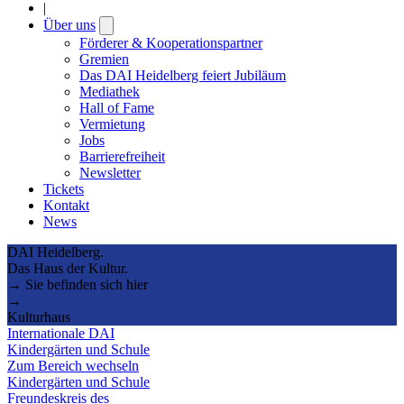
|
Über uns
Open
submenu
Förderer & Kooperationspartner
Gremien
Das DAI Heidelberg feiert Jubiläum
Mediathek
Hall of Fame
Vermietung
Jobs
Barrierefreiheit
Newsletter
Tickets
Kontakt
News
DAI Heidelberg.
Das Haus der Kultur.
→ Sie befinden sich hier
→
Kulturhaus
Internationale DAI
Kindergärten und Schule
Zum Bereich wechseln
Kindergärten und Schule
Freundeskreis des