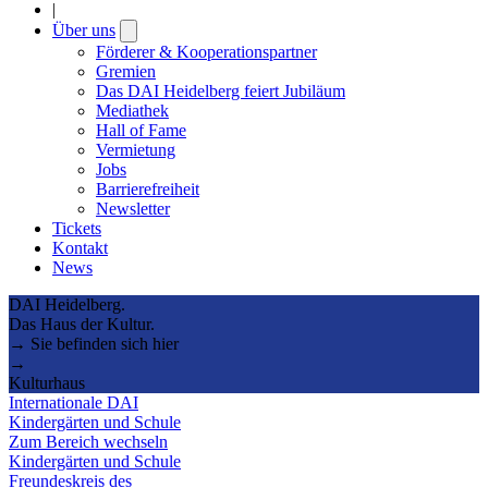
|
Über uns
Open
submenu
Förderer & Kooperationspartner
Gremien
Das DAI Heidelberg feiert Jubiläum
Mediathek
Hall of Fame
Vermietung
Jobs
Barrierefreiheit
Newsletter
Tickets
Kontakt
News
DAI Heidelberg.
Das Haus der Kultur.
→ Sie befinden sich hier
→
Kulturhaus
Internationale DAI
Kindergärten und Schule
Zum Bereich wechseln
Kindergärten und Schule
Freundeskreis des