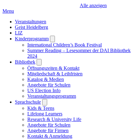
Alle anzeigen
Menu
Veranstaltungen
Geist Heidelberg
LIZ
Kinderprogramm
Open
submenu
International Children’s Book Festival
Summer Reading – Lesesommer der DAI Bibliothek
2024
Bibliothek
Open
submenu
Öffnungszeiten & Kontakt
Mitgliedschaft & Leihfristen
Katalog & Medien
Angebote für Schulen
US Election Info
Veranstaltungsprogramm
Sprachschule
Open
submenu
Kids & Teens
Lifelong Learners
Research & University Life
Angebote für Schulen
Angebote für Firmen
Kontakt & Anmeldung