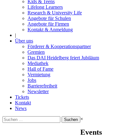
Kids & Teens
Lifelong Learners
Research & University Life
Angebote für Schulen
Angebote für Firmen
Kontakt & Anmeldung
|
Über uns
Förderer & Kooperationspartner
Gremien
Das DAI Heidelberg feiert Jubiläum
Mediathek
Hall of Fame
Vermietung
Jobs
Barrierefreiheit
Newsletter
Tickets
Kontakt
News
Suchen
×
nach:
Events