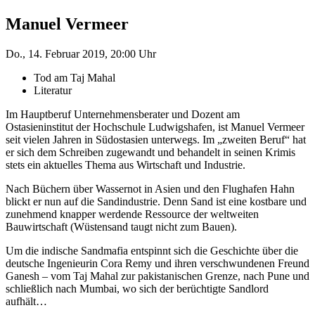
Manuel Vermeer
Do., 14. Februar 2019, 20:00 Uhr
Tod am Taj Mahal
Literatur
Im Hauptberuf Unternehmensberater und Dozent am
Ostasieninstitut der Hochschule Ludwigshafen, ist Manuel Vermeer
seit vielen Jahren in Südostasien unterwegs. Im „zweiten Beruf“ hat
er sich dem Schreiben zugewandt und behandelt in seinen Krimis
stets ein aktuelles Thema aus Wirtschaft und Industrie.
Nach Büchern über Wassernot in Asien und den Flughafen Hahn
blickt er nun auf die Sandindustrie. Denn Sand ist eine kostbare und
zunehmend knapper werdende Ressource der weltweiten
Bauwirtschaft (Wüstensand taugt nicht zum Bauen).
Um die indische Sandmafia entspinnt sich die Geschichte über die
deutsche Ingenieurin Cora Remy und ihren verschwundenen Freund
Ganesh – vom Taj Mahal zur pakistanischen Grenze, nach Pune und
schließlich nach Mumbai, wo sich der berüchtigte Sandlord
aufhält…