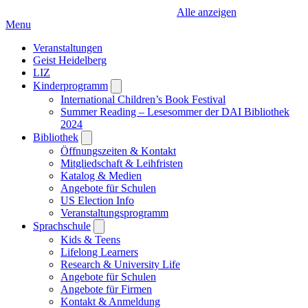
Alle anzeigen
Menu
Veranstaltungen
Geist Heidelberg
LIZ
Kinderprogramm
Open
submenu
International Children’s Book Festival
Summer Reading – Lesesommer der DAI Bibliothek
2024
Bibliothek
Open
submenu
Öffnungszeiten & Kontakt
Mitgliedschaft & Leihfristen
Katalog & Medien
Angebote für Schulen
US Election Info
Veranstaltungsprogramm
Sprachschule
Open
submenu
Kids & Teens
Lifelong Learners
Research & University Life
Angebote für Schulen
Angebote für Firmen
Kontakt & Anmeldung