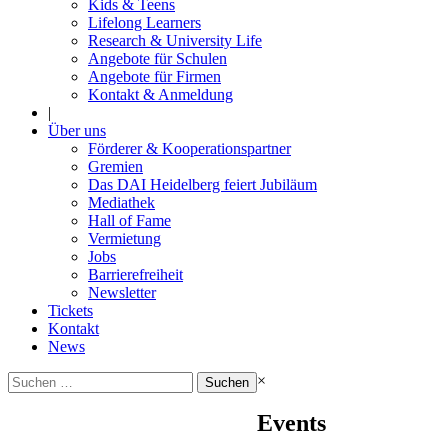
Kids & Teens
Lifelong Learners
Research & University Life
Angebote für Schulen
Angebote für Firmen
Kontakt & Anmeldung
|
Über uns
Förderer & Kooperationspartner
Gremien
Das DAI Heidelberg feiert Jubiläum
Mediathek
Hall of Fame
Vermietung
Jobs
Barrierefreiheit
Newsletter
Tickets
Kontakt
News
Suchen
×
nach:
Events