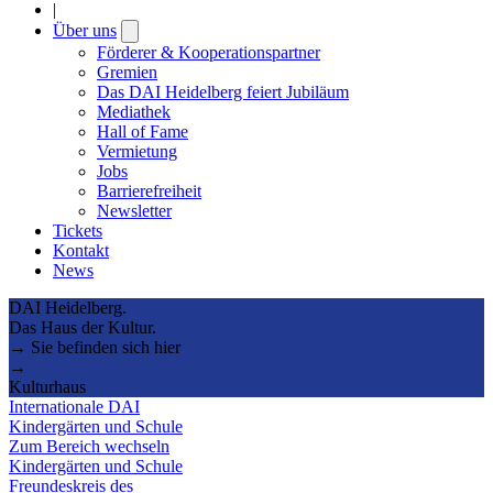
|
Über uns
Open
submenu
Förderer & Kooperationspartner
Gremien
Das DAI Heidelberg feiert Jubiläum
Mediathek
Hall of Fame
Vermietung
Jobs
Barrierefreiheit
Newsletter
Tickets
Kontakt
News
DAI Heidelberg.
Das Haus der Kultur.
→ Sie befinden sich hier
→
Kulturhaus
Internationale DAI
Kindergärten und Schule
Zum Bereich wechseln
Kindergärten und Schule
Freundeskreis des